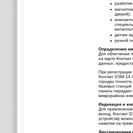
разбития
магниток
дверей);
компактн
специаль
металлоп
датчик з
ручной п
Определение ме
Для облегчения 
на карте Контакт
данных, предост
При регистрации
Контакт GSM-14 п
городах точност
базовых станций 
панель передает
микрорайона или
Индикация и и
Для привлечения 
выход, Контакт 
устройству можн
нажатии на трево
Дистанционная 