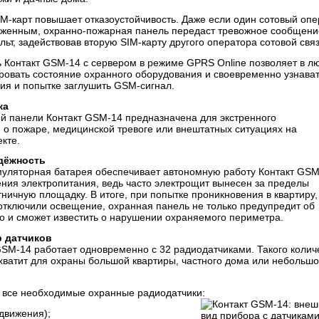
IM-карт повышает отказоустойчивость. Даже если один сотовый оп
уженным, охранно-пожарная панель передаст тревожное сообщени
льт, задействовав вторую SIM-карту другого оператора сотовой связ
ь Контакт GSM-14 с сервером в режиме GPRS Online позволяет в л
ровать состояние охранного оборудования и своевременно узнават
ия и попытке заглушить GSM-сигнал.
ка
ой панели Контакт GSM-14 предназначена для экстренного
о пожаре, медицинской тревоге или внештатных ситуациях на
кте.
дёжность
муляторная батарея обеспечивает автономную работу Контакт GSM
ния электропитания, ведь часто электрощит вынесен за пределы
тничную площадку. В итоге, при попытке проникновения в квартиру,
отключили освещение, охранная панель не только предупредит об
о и сможет известить о нарушении охраняемого периметра.
 датчиков
GSM-14 работает одновременно с 32 радиодатчиками. Такого колич
хватит для охраны большой квартиры, частного дома или небольшо
е все необходимые охранные радиодатчики:
движения);