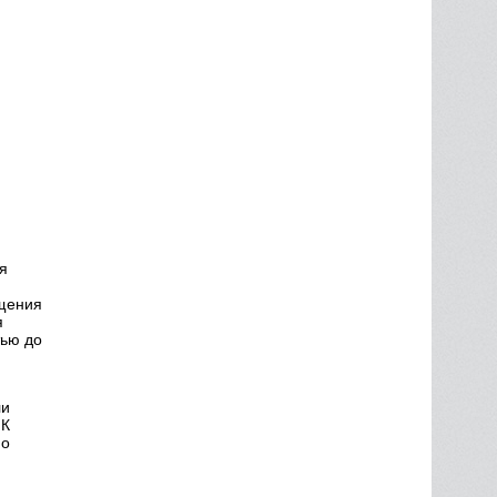
я
ещения
я
тью до
ли
 К
 о