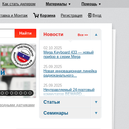
Как стать дилером
Материалы
Помощь
тавка и Монтаж
Корзина
Регистрация
Вход
Найти
Новости
Все >>
02.10.2025
Mega Keyboard 433 — новый
прибор в серии Mega
25.09.2025
Новая инновационная линейка
радиоканального...
25.09.2025
Неуправляемый 24-портовый
коммутатор BEWARD...
Статьи
водными датчиками
Семинары