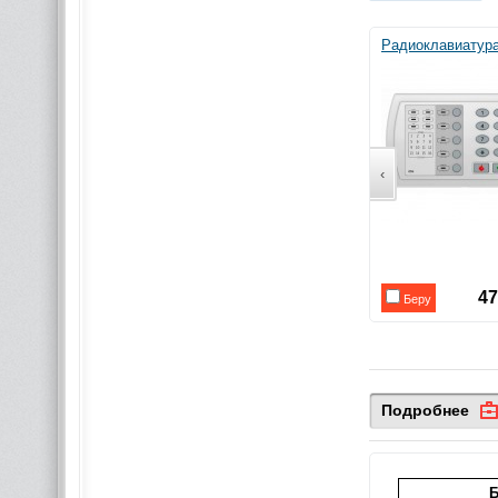
Радиоклавиатур
‹
4
Беру
Подробнее
Б