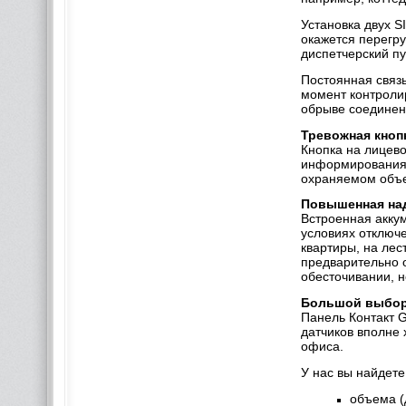
Установка двух S
окажется перегр
диспетчерский пу
Постоянная связ
момент контроли
обрыве соединен
Тревожная кноп
Кнопка на лицев
информирования 
охраняемом объе
Повышенная на
Встроенная акку
условиях отключе
квартиры, на лес
предварительно 
обесточивании, н
Большой выбор
Панель Контакт 
датчиков вполне 
офиса.
У нас вы найдет
объема (