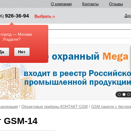
О компании
Контакты
Отзывы
926-36-94
Дос
95)
Выбрать
у
 город — Москва
Угадали?
Да
Нет
нализация
/
Объектовые приборы КОНТАКТ GSM
/
GSM панели с беспро
т GSM-14