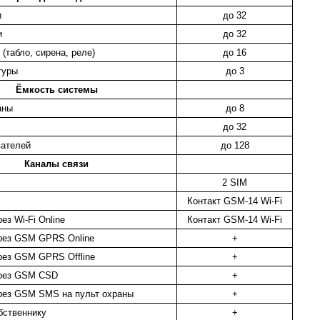
и
до 32
и
до 32
(табло, сирена, реле)
до 16
туры
до 3
Ёмкость системы
аны
до 8
до 32
вателей
до 128
Каналы связи
2 SIM
Контакт GSM-14 Wi-Fi
рез Wi-Fi Online
Контакт GSM-14 Wi-Fi
ерез GSM GPRS Online
+
ерез GSM GPRS Offline
+
ерез GSM CSD
+
ерез GSM SMS на пульт охраны
+
ственнику
+