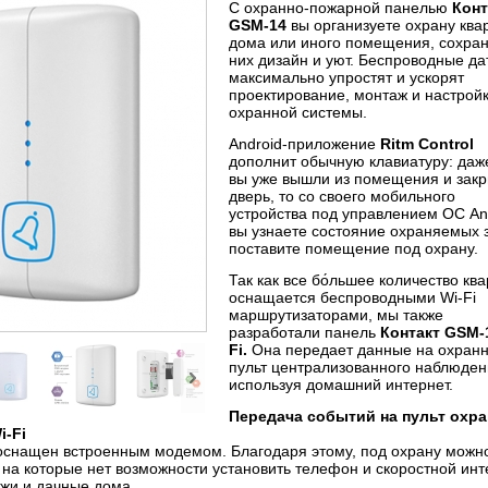
С охранно-пожарной панелью
Конт
GSM-14
вы организуете охрану ква
дома или иного помещения, сохран
них дизайн и уют. Беспроводные да
максимально упростят и ускорят
проектирование, монтаж и настрой
охранной системы.
Android-приложение
Ritm Control
дополнит обычную клавиатуру: даж
вы уже вышли из помещения и зак
дверь, то со своего мобильного
устройства под управлением ОС An
вы узнаете состояние охраняемых 
поставите помещение под охрану.
Так как все бо́льшее количество кв
оснащается беспроводными Wi-Fi
маршрутизаторами, мы также
разработали панель
Контакт GSM-
Fi.
Она передает данные на охран
пульт централизованного наблюден
используя домашний интернет.
Передача событий на пульт охр
i-Fi
оснащен встроенным модемом. Благодаря этому, под охрану можно
 на которые нет возможности установить телефон и скоростной инт
джи и дачные дома.