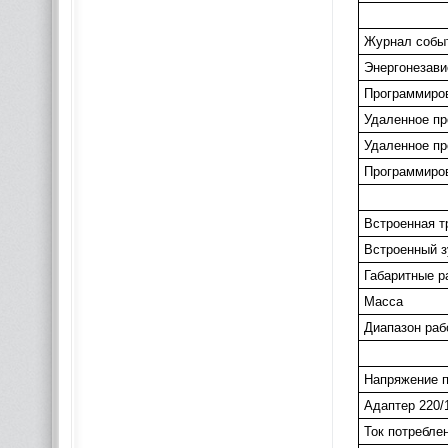
Журнал собы
Энергонезав
Программиров
Удаленное п
Удаленное п
Программиров
Встроенная т
Встроенный 
Габаритные р
Масса
Диапазон раб
Напряжение п
Адаптер 220/
Ток потребле