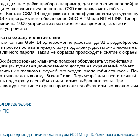
огда для настройки прибора (например, для изменения паролей) в
ится дозваниваться на него по CSD или подключать кабель
я. Контакт GSM-14 поддерживает полнофункциональную удаленн
RS из программного обеспечения GEO.RITM или RITM.LINK. Тепер
вки на 1000 устройств займет столько же времени, сколько и
о устройства.
ка на охрану и снятие с неё
лью Контакт GSM-14 одновременно работают до 32-х радиобрелоко
 просто поставить нужную зону под охрану: достаточно нажать на
я личного пароля. Таким же образом происходит и снятие с охраны
3-х беспроводных клавиатур поможет оборудовать устройствами
дикации пути санкционированного доступа на охраняемый объект.
вить их у главного и служебного входов, около кабинета-кассы. По
точно нажать кнопку “Выход ” или “Периметр ” или ввести личный
ять под охрану весь объект или только выбранные зоны. При
лавиатуры снятие с охраны производится обязательным вводом лич
арактеристики
и ПО
Беспроводные датчики и клавиатуры (433 МГц)
Кабели программирован