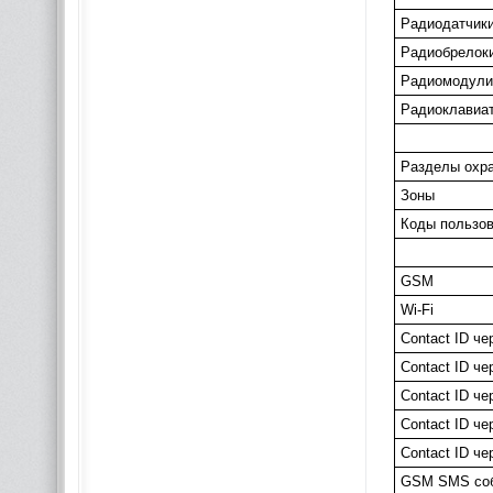
Радиодатчик
Радиобрелок
Радиомодули 
Радиоклавиа
Разделы охр
Зоны
Коды пользо
GSM
Wi-Fi
Contact ID че
Contact ID ч
Contact ID ч
Contact ID ч
Contact ID ч
GSM SMS соб