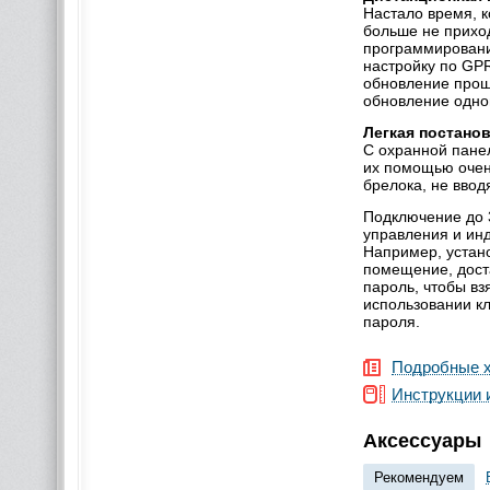
Настало время, к
больше не приход
программировани
настройку по GP
обновление проши
обновление одног
Легкая постанов
С охранной пане
их помощью очень
брелока, не ввод
Подключение до 
управления и ин
Например, устано
помещение, доста
пароль, чтобы вз
использовании к
пароля.
Подробные х
Инструкции 
Аксессуары
Рекомендуем