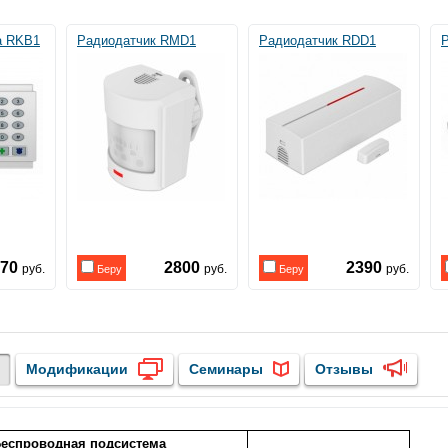
а RKB1
Радиодатчик RMD1
Радиодатчик RDD1
770
2800
2390
руб.
руб.
руб.
Беру
Беру
Модификации
Семинары
Отзывы
еспроводная подсистема