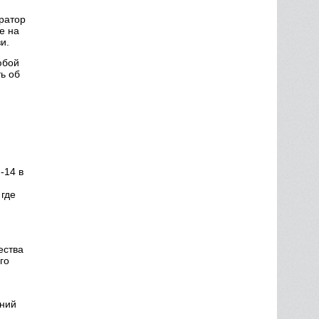
ератор
е на
и.
юбой
ь об
-14 в
 где
ества
го