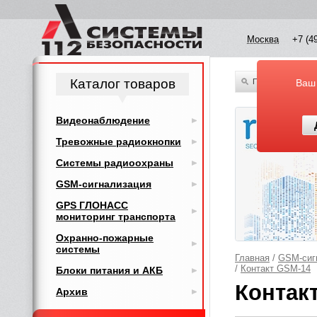
Москва
+7 (4
Каталог товаров
По всему каталог
Ваш
Видеонаблюдение
Тревожные радиокнопки
Системы радиоохраны
GSM-сигнализация
GPS ГЛОНАСС
мониторинг транспорта
Охранно-пожарные
системы
Главная
/
GSM-сиг
/
Контакт GSM-14
Блоки питания и АКБ
Контак
Архив