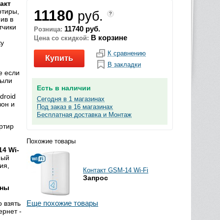
акт
ртиры,
11180
руб.
?
ив в
тчики
11740 руб.
Розница:
В корзине
Цена со скидкой:
ку
К сравнению
Купить
В закладки
е если
рыли
Есть в наличии
droid
Сегодня в 1 магазинах
зон и
Под заказ в 16 магазинах
Бесплатная доставка и Монтаж
артир
Похожие товары
14 Wi-
ный
ия,
Контакт GSM-14 Wi-Fi
Запрос
аны
Еще похожие товары
 взять
ернет -