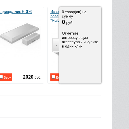
Радиодатчик RDD3
Извещатель охранный
Радиобрелок 
0
товар(ов) на
поверхностный звуковой
белый
сумму
"RGD"
0
руб.
Отметьте
интересующие
аксессуары и купите
›
в один клик
2020
4400
руб.
руб.
Беру
Беру
Беру