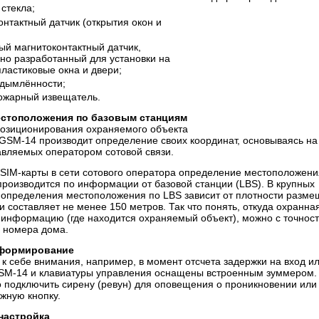
 стекла;
онтактный датчик (открытия окон и
ый магнитоконтактный датчик,
но разработанный для установки на
ластиковые окна и двери;
адымлённости;
ожарный извещатель.
стоположения по базовым станциям
позиционирования охраняемого объекта
 GSM-14 производит определение своих координат, основываясь на
авляемых оператором сотовой связи.
 SIM-карты в сети сотового оператора определение местоположени
роизводится по информации от базовой станции (LBS). В крупных
ь определения местоположения по LBS зависит от плотности разм
и составляет не менее 150 метров. Так что понять, откуда охранна
 информацию (где находится охраняемый объект), можно с точнос
 номера дома.
нформирование
к себе внимания, например, в момент отсчета задержки на вход и
GSM-14 и клавиатуры управления оснащены встроенным зуммером.
о подключить сирену (ревун) для оповещения о проникновении или
жную кнопку.
настройка