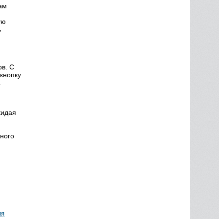
ам
ую
ь
в. С
 кнопку
.
кидая
ного
ия