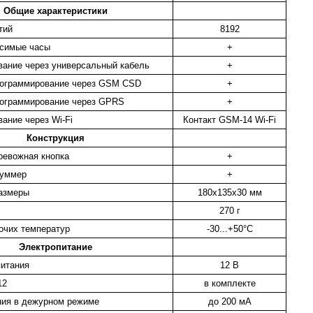
Общие характеристики
тий
8192
исимые часы
+
ание через универсальный кабель
+
рограммирование через GSM CSD
+
рограммирование через GPRS
+
ание через Wi-Fi
Контакт GSM-14 Wi-Fi
Конструкция
ревожная кнопка
+
зуммер
+
азмеры
180х135х30 мм
270 г
очих температур
-30...+50°С
Электропитание
итания
12 В
12
в комплекте
ния в дежурном режиме
до 200 мА