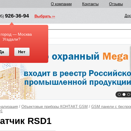
О компании
Контакты
Отзывы
926-36-94
Дос
95)
Выбрать
у
 город — Москва
Угадали?
Да
Нет
нализация
/
Объектовые приборы КОНТАКТ GSM
/
GSM панели с беспро
D1
атчик RSD1