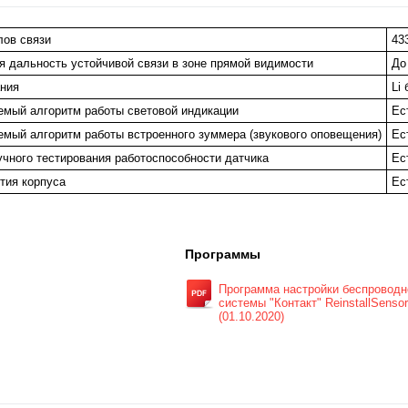
лов связи
43
 дальность устойчивой связи в зоне прямой видимости
До
ния
Li
мый алгоритм работы световой индикации
Ес
мый алгоритм работы встроенного зуммера (звукового оповещения)
Ес
учного тестирования работоспособности датчика
Ес
тия корпуса
Ес
Программы
Программа настройки беспроводн
системы "Контакт" ReinstallSenso
(01.10.2020)