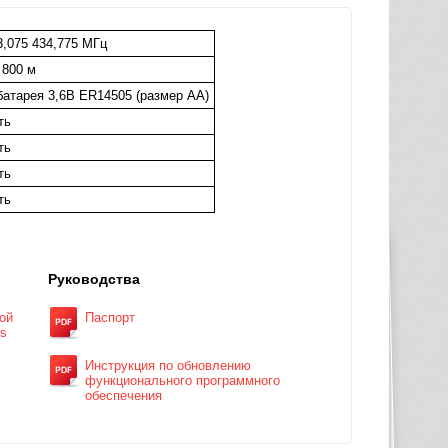
3,075 434,775 МГц
 800 м
 батарея 3,6В ER14505 (размер AA)
ть
ть
ть
ть
Руководства
ой
Паспорт
rs
Инструкция по обновлению
функционального программного
обеспечения