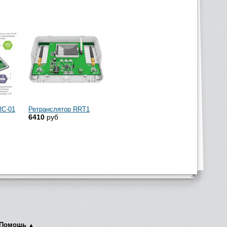
RC-01
Ретранслятор RRT1
6410
руб
Помощь