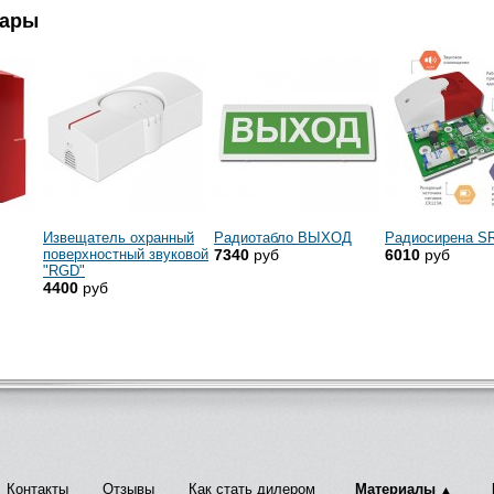
вары
Извещатель охранный
Радиотабло ВЫХОД
Радиосирена S
поверхностный звуковой
7340
руб
6010
руб
"RGD"
4400
руб
Контакты
Отзывы
Как стать дилером
Материалы