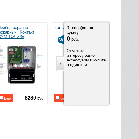
рибор охранно-
Контакт GSM-14 Wi-Fi
Контакт GSM-
0
товар(ов) на
ожарный «Контакт
сумму
GSM-14А v.3»
0
руб.
Отметьте
интересующие
аксессуары и купите
›
в один клик
8280
Запрос
руб.
Беру
Беру
Беру