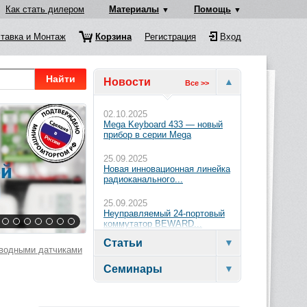
Как стать дилером
Материалы
Помощь
тавка и Монтаж
Корзина
Регистрация
Вход
Найти
Новости
Все >>
02.10.2025
Mega Keyboard 433 — новый
прибор в серии Mega
25.09.2025
Новая инновационная линейка
радиоканального...
25.09.2025
Неуправляемый 24-портовый
коммутатор BEWARD...
Статьи
водными датчиками
Семинары