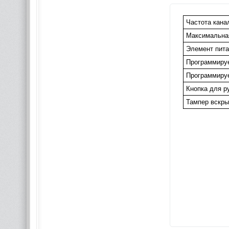
Частота кана
Максимальная
Элемент пита
Программируе
Программируе
Кнопка для р
Тампер вскры