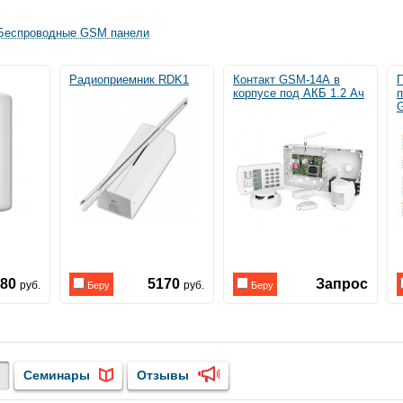
Беспроводные GSM панели
Радиоприемник RDK1
Контакт GSM-14А в
П
корпусе под АКБ 1.2 Ач
п
180
5170
Запрос
руб.
руб.
Беру
Беру
Семинары
Отзывы