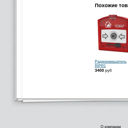
Похожие то
Радиоизвещатель
RIPR1
3400
руб
О компании