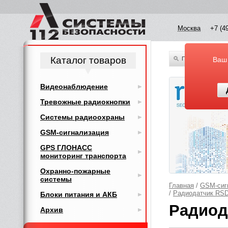
Москва
+7 (4
Каталог товаров
По всему каталог
Ваш
Видеонаблюдение
Тревожные радиокнопки
Системы радиоохраны
GSM-сигнализация
GPS ГЛОНАСС
мониторинг транспорта
Охранно-пожарные
системы
Главная
/
GSM-сиг
/
Радиодатчик RS
Блоки питания и АКБ
Радиод
Архив