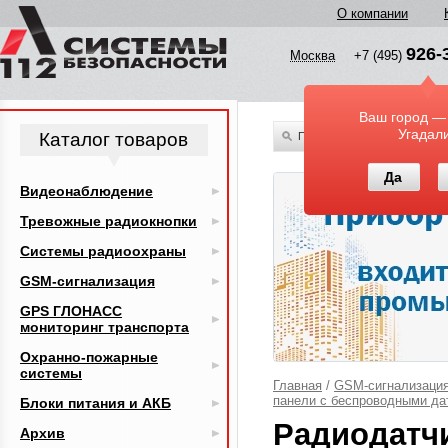
О компании
926-
Москва
+7 (495)
Ваш город —
Угадал
Каталог товаров
По всему каталогу
Да
Видеонаблюдение
Тревожные радиокнопки
Системы радиоохраны
GSM-сигнализация
GPS ГЛОНАСС
мониторинг транспорта
Охранно-пожарные
системы
Главная
/
GSM-сигнализаци
панели с беспроводными да
Блоки питания и АКБ
Радиодатч
Архив