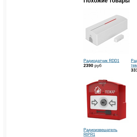
Похожие товары
Радиодатчик RDD1
Ра
2390
руб
те
33
Радиоизвещатель
RIPR1