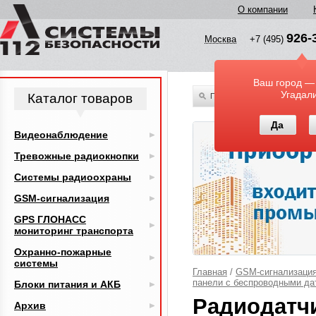
О компании
926-
Москва
+7 (495)
Ваш город —
Угадал
Каталог товаров
По всему каталогу
Да
Видеонаблюдение
Тревожные радиокнопки
Системы радиоохраны
GSM-сигнализация
GPS ГЛОНАСС
мониторинг транспорта
Охранно-пожарные
системы
Главная
/
GSM-сигнализаци
панели с беспроводными да
Блоки питания и АКБ
Радиодатч
Архив