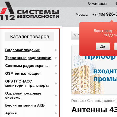
О компании
926-
Москва
+7 (495)
Ваш город —
Угадал
Каталог товаров
По всему каталогу
Да
Видеонаблюдение
Тревожные радиокнопки
Системы радиоохраны
GSM-сигнализация
GPS ГЛОНАСС
мониторинг транспорта
Охранно-пожарные
системы
Главная
/
Системы радиоох
Блоки питания и АКБ
Антенны 43
Архив