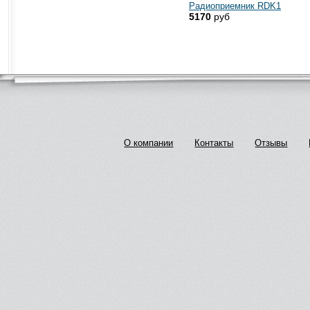
Радиоприемник RDK1
5170
руб
О компании
Контакты
Отзывы