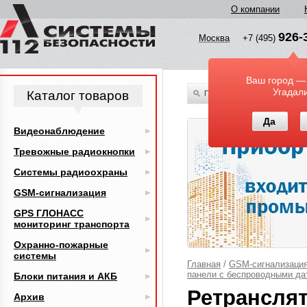
О компании
926-
Москва
+7 (495)
Ваш город —
Угадал
Каталог товаров
По всему каталогу
Да
Видеонаблюдение
Тревожные радиокнопки
Системы радиоохраны
GSM-сигнализация
GPS ГЛОНАСС
мониторинг транспорта
Охранно-пожарные
системы
Главная
/
GSM-сигнализаци
панели с беспроводными да
Блоки питания и АКБ
Ретрансля
Архив