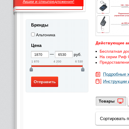
Акции и спецпредложения!
Бренды
Альтоника
Действующие ак
Цена
Бесплатная дос
руб.
На серии Риф С
1 870
4 200
6 530
Предоставление
Подробные х
Инструкции 
Товары
Сортировать 