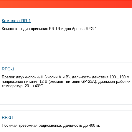
Комплект RR-1
Комплект: один приемник RR-1R и два брелка RFG-1
RFG-1
Брелок двухкнопочный (кнопки А и В), дальность действия 100...150 м,
напряжение питания 12 В (элемент питания GP-23А), диапазон рабочих
температур -20...+40°С
RR-1T
Носимая тревожная радиокнопка, дальность до 400 м.