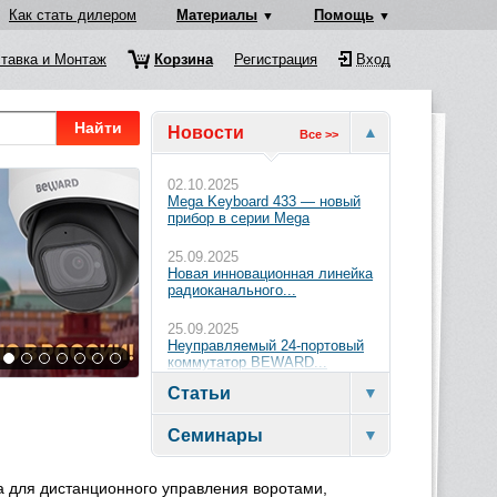
Как стать дилером
Материалы
Помощь
тавка и Монтаж
Корзина
Регистрация
Вход
Найти
Новости
Все >>
02.10.2025
Mega Keyboard 433 — новый
прибор в серии Mega
25.09.2025
Новая инновационная линейка
радиоканального...
25.09.2025
Неуправляемый 24-портовый
коммутатор BEWARD...
Статьи
Семинары
 для дистанционного управления воротами,