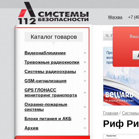
Москва
+7 (4
Каталог товаров
По всему каталог
Ваш
Видеонаблюдение
Тревожные радиокнопки
Системы радиоохраны
GSM-сигнализация
GPS ГЛОНАСС
мониторинг транспорта
Охранно-пожарные
системы
Главная
/
Системы
Блоки питания и АКБ
Риф Рин
Архив