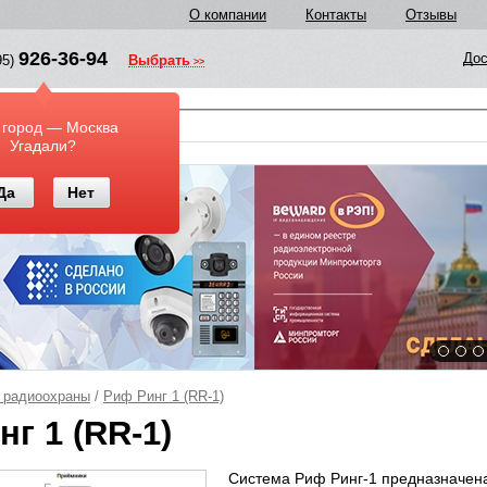
О компании
Контакты
Отзывы
926-36-94
Дос
95)
Выбрать
у
 город — Москва
Угадали?
Да
Нет
 радиоохраны
/
Риф Ринг 1 (RR-1)
г 1 (RR-1)
Система Риф Ринг-1 предназначена