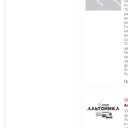
се
Ал
"О
ра
мо
м
Си
ал
б
С
Т
ад
На
пр
ча
Ди
Ал
Ал
П
15
А
15
пр
То
в 