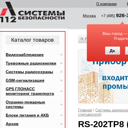
О компании
926-
Москва
+7 (495)
Ваш город —
Угадал
Каталог товаров
По всему каталогу
Да
Видеонаблюдение
Тревожные радиокнопки
Системы радиоохраны
GSM-сигнализация
GPS ГЛОНАСС
мониторинг транспорта
Охранно-пожарные
системы
Главная
/
Системы радиоох
считывателя)
Блоки питания и АКБ
RS-202TP8 
Архив