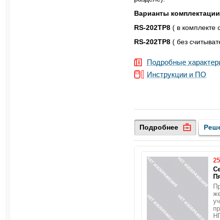
Варианты комплектации
RS-202TP8
( в комплекте
RS-202TP8
( без считыва
Подробные характер
Инструкции и ПО
Подробнее
Реш
25
С
П
П
ж
уч
пр
Н