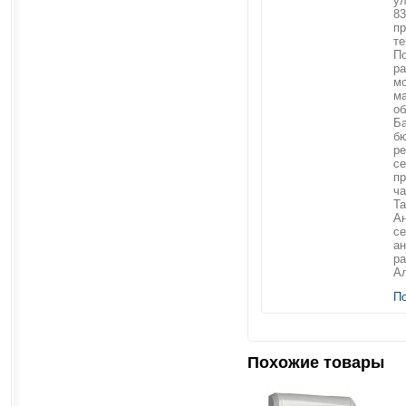
ул
83
пр
те
П
ра
мо
м
об
Ба
б
ре
се
пр
ча
Та
Ан
с
ан
ра
Ал
П
Похожие товары