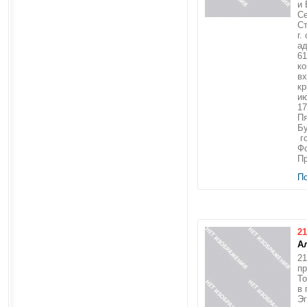
и
Се
Ст
г.
ад
6
ко
вх
кр
ию
17
Пя
Бу
го
Фо
Пр
П
21
А
21
пр
То
в 
Эг