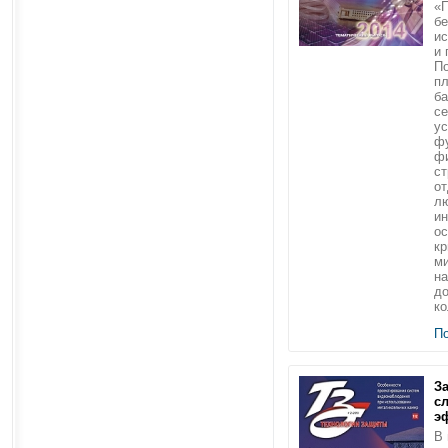
«
бе
ис
и 
П
пл
ба
с
у
ф
фи
ст
от
л
ин
ос
кр
ми
на
до
ко
П
З
с
э
В 