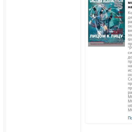
м
н
Ко
де
р
ох
в
за
бл
пр
"Р
си
до
п
на
ис
ох
Се
пр
пр
р
M
M
о
MO
П