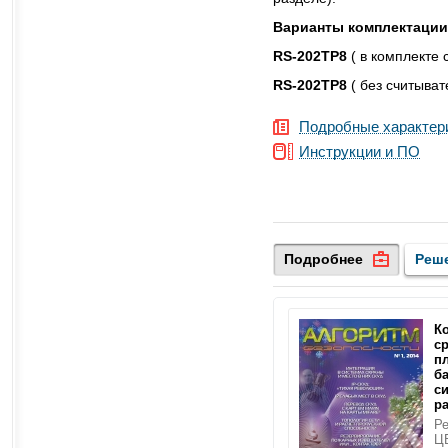
Варианты комплектации
RS-202TP8
( в комплекте
RS-202TP8
( без считыва
Подробные характер
Инструкции и ПО
Подробнее
Реш
К
с
п
б
с
р
Ре
ЦБ