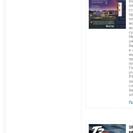
ко
пл
ст
пр
п
мо
мн
су
Не
уж
ба
в 
ин
пр
п
Гл
уг
РФ
за
сл
ба
зл
П
1
к