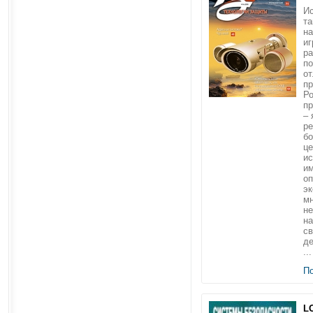
И
та
на
иг
ра
по
от
пр
Р
п
– 
ре
б
це
ис
им
оп
эк
мн
н
н
св
де
...
П
L