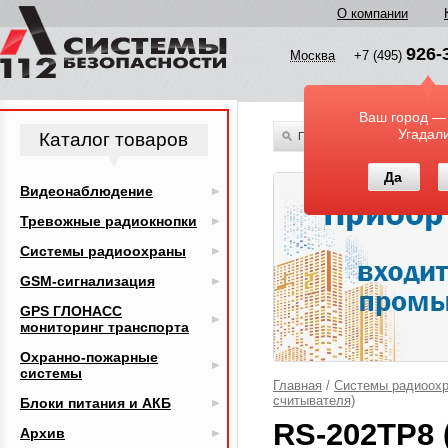
О компании
926-
Москва
+7 (495)
Ваш город —
Угадал
Каталог товаров
По всему каталогу
Да
Видеонаблюдение
Тревожные радиокнопки
Системы радиоохраны
GSM-сигнализация
GPS ГЛОНАСС
мониторинг транспорта
Охранно-пожарные
системы
Главная
/
Системы радиоох
считывателя)
Блоки питания и АКБ
RS-202TP8 
Архив