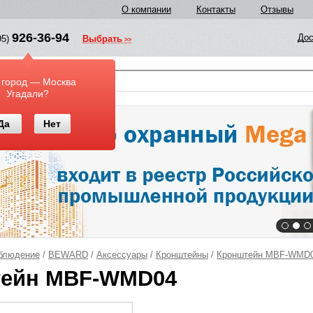
О компании
Контакты
Отзывы
926-36-94
Дос
95)
Выбрать
у
 город — Москва
Угадали?
Да
Нет
блюдение
/
BEWARD
/
Аксессуары
/
Кронштейны
/
Кронштейн MBF-WMD
тейн MBF-WMD04