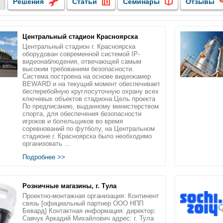
Решения
Статьи
Семинары
Отзывы
Центральный стадион Красноярска
Центральный стадион г. Красноярска
оборудован современной системой IP-
видеонаблюдения, отвечающей самым
высоким требованиям безопасности.
Система построена на основе видеокамер
BEWARD и на текущий момент обеспечивает
бесперебойную круглосуточную охрану всех
ключевых объектов стадиона.Цель проекта
По предписанию, выданному министерством
спорта, для обеспечения безопасности
игроков и болельщиков во время
соревнований по футболу, на Центральном
стадионе г. Красноярска было необходимо
организовать ...
Подробнее >>
Розничные магазины, г. Тула
Проектно-монтажная организация: Континент
связь [официальный партнер ООО НПП
Бевард] Контактная информация: директор:
Савчук Аркадий Михайлович адрес: г. Тула