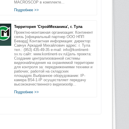
MACROSCOP в комплекте...
Подробнее >>
Территория 'СтройМеханика', г. Тула
Проектно-монтажная организация: Континент
связь [официальный партнер ООО НПП
Бевард] Контактная информация: директор:
Савчук Аркадий Михайлович адрес: г. Тула
тел.: (953) 435-49-35 e-mail: info@kontinent-
sv.ru сайт: www.kontinent-sv.ruЦель проекта:
Создание централизованной системы
видеонаблюдения на охраняемой территории
для контроля за: передвижениями техники и
рабочих; работой на складских
площадях.Выбранное оборудование: IP-
камера B54-1-IP осуществляет передачу
высококачественного видеоизобр...
Подробнее >>