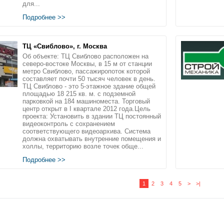
для...
Подробнее >>
ТЦ «Свиблово», г. Москва
Об объекте: ТЦ Свиблово расположен на
северо-востоке Москвы, в 15 м от станции
метро Свиблово, пассажиропоток которой
составляет почти 50 тысяч человек в день.
ТЦ Свиблово - это 5-этажное здание общей
площадью 18 215 кв. м. с подземной
парковкой на 184 машиноместа. Торговый
центр открыт в I квартале 2012 года.Цель
проекта: Установить в здании ТЦ постоянный
видеоконтроль с сохранением
соответствующего видеоархива. Система
должна охватывать внутренние помещения и
холлы, территорию возле точек обще...
Подробнее >>
1
2
3
4
5
>
>|