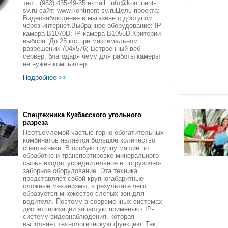
тел.: (953) 435-49-35 e-mail: info@kontinent-
sv.ru сайт: www.kontinent-sv.ruЦель проекта:
Видеонаблюдение в магазине с доступом
через интернет.Выбранное оборудование: IP-
камера B1070D; IP-камера B1055D.Критерии
выбора: До 25 к/с при максимальном
разрешении 704х576; Встроенный веб-
сервер, благодаря чему для работы камеры
не нужен компьютер:...
Подробнее >>
Спецтехника Кузбасского угольного
разреза
Неотъемлемой частью горно-обогатительных
комбинатов является большое количество
спецтехники. В особую группу машин по
обработке и транспортировке минерального
сырья входят усреднительное и погрузочно-
заборное оборудование. Эта техника
представляет собой крупногабаритные
сложные механизмы, в результате чего
образуется множество слепых зон для
водителя. Поэтому в современных системах
диспетчеризации зачастую применяют IP-
систему видеонаблюдения, которая
выполняет технологическую функцию. Так,