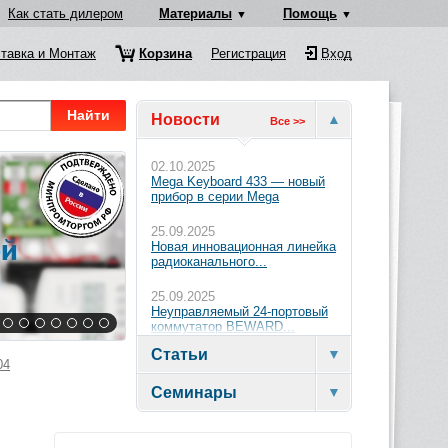
Как стать дилером
Материалы
Помощь
тавка и Монтаж
Корзина
Регистрация
Вход
Найти
Новости
Все >>
02.10.2025
Mega Keyboard 433 — новый
прибор в серии Mega
25.09.2025
Новая инновационная линейка
радиоканального...
25.09.2025
Неуправляемый 24-портовый
коммутатор BEWARD...
Статьи
04
Семинары