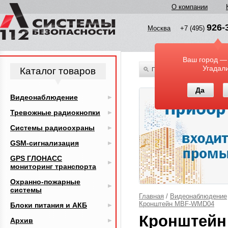
О компании
926-
Москва
+7 (495)
Ваш город —
Угадал
Каталог товаров
По всему каталогу
Да
Видеонаблюдение
Тревожные радиокнопки
Системы радиоохраны
GSM-сигнализация
GPS ГЛОНАСС
мониторинг транспорта
Охранно-пожарные
системы
Главная
/
Видеонаблюдение
Кронштейн MBF-WMD04
Блоки питания и АКБ
Кронштейн
Архив