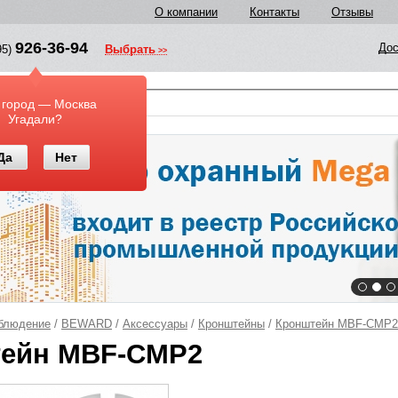
О компании
Контакты
Отзывы
926-36-94
Дос
95)
Выбрать
у
 город — Москва
Угадали?
Да
Нет
блюдение
/
BEWARD
/
Аксессуары
/
Кронштейны
/
Кронштейн MBF-CMP2
ейн MBF-CMP2