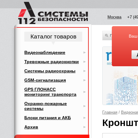
Москва
+7 (4
Каталог товаров
По всему каталог
Ваш
Видеонаблюдение
Тревожные радиокнопки
Системы радиоохраны
GSM-сигнализация
GPS ГЛОНАСС
мониторинг транспорта
Охранно-пожарные
системы
Главная
/
Видеона
Блоки питания и АКБ
Кроншт
Архив