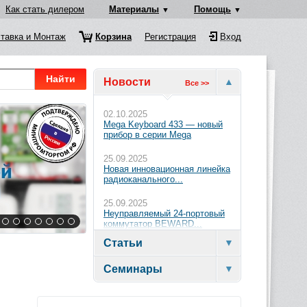
Как стать дилером
Материалы
Помощь
тавка и Монтаж
Корзина
Регистрация
Вход
Найти
Новости
Все >>
02.10.2025
Mega Keyboard 433 — новый
прибор в серии Mega
25.09.2025
Новая инновационная линейка
радиоканального...
25.09.2025
Неуправляемый 24-портовый
коммутатор BEWARD...
Статьи
Семинары