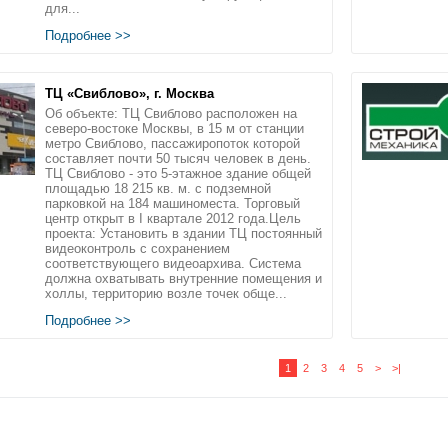
для...
Подробнее >>
ТЦ «Свиблово», г. Москва
Об объекте: ТЦ Свиблово расположен на
северо-востоке Москвы, в 15 м от станции
метро Свиблово, пассажиропоток которой
составляет почти 50 тысяч человек в день.
ТЦ Свиблово - это 5-этажное здание общей
площадью 18 215 кв. м. с подземной
парковкой на 184 машиноместа. Торговый
центр открыт в I квартале 2012 года.Цель
проекта: Установить в здании ТЦ постоянный
видеоконтроль с сохранением
соответствующего видеоархива. Система
должна охватывать внутренние помещения и
холлы, территорию возле точек обще...
Подробнее >>
1
2
3
4
5
>
>|