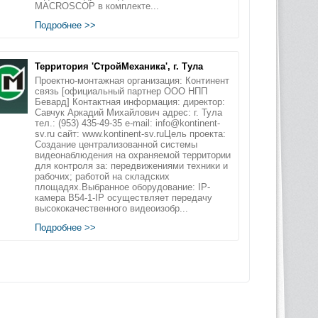
MACROSCOP в комплекте...
Подробнее >>
Территория 'СтройМеханика', г. Тула
Проектно-монтажная организация: Континент
связь [официальный партнер ООО НПП
Бевард] Контактная информация: директор:
Савчук Аркадий Михайлович адрес: г. Тула
тел.: (953) 435-49-35 e-mail: info@kontinent-
sv.ru сайт: www.kontinent-sv.ruЦель проекта:
Создание централизованной системы
видеонаблюдения на охраняемой территории
для контроля за: передвижениями техники и
рабочих; работой на складских
площадях.Выбранное оборудование: IP-
камера B54-1-IP осуществляет передачу
высококачественного видеоизобр...
Подробнее >>