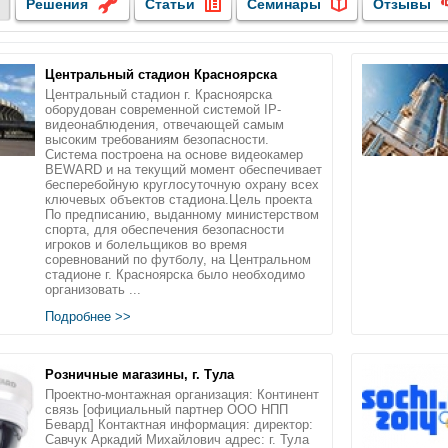
Решения
Статьи
Семинары
Отзывы
Центральный стадион Красноярска
Центральный стадион г. Красноярска
оборудован современной системой IP-
видеонаблюдения, отвечающей самым
высоким требованиям безопасности.
Система построена на основе видеокамер
BEWARD и на текущий момент обеспечивает
бесперебойную круглосуточную охрану всех
ключевых объектов стадиона.Цель проекта
По предписанию, выданному министерством
спорта, для обеспечения безопасности
игроков и болельщиков во время
соревнований по футболу, на Центральном
стадионе г. Красноярска было необходимо
организовать ...
Подробнее >>
Розничные магазины, г. Тула
Проектно-монтажная организация: Континент
связь [официальный партнер ООО НПП
Бевард] Контактная информация: директор:
Савчук Аркадий Михайлович адрес: г. Тула