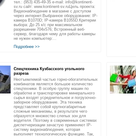
тел.: (953) 435-49-35 e-mail: info@kontinent-
sv.ru сайт: www.kontinent-sv.ruЦель проекта:
Видеонаблюдение в магазине с доступом
через интернет.Выбранное оборудование: IP-
камера B1070D; IP-камера B1055D.Критерии
выбора: До 25 к/с при максимальном
разрешении 704х576; Встроенный веб-
сервер, благодаря чему для работы камеры
не нужен компьютер:...
Подробнее >>
Спецтехника Кузбасского угольного
разреза
Неотъемлемой частью горно-обогатительных
комбинатов является большое количество
спецтехники. В особую группу машин по
обработке и транспортировке минерального
сырья входят усреднительное и погрузочно-
заборное оборудование. Эта техника
представляет собой крупногабаритные
сложные механизмы, в результате чего
образуется множество слепых зон для
водителя. Поэтому в современных системах
диспетчеризации зачастую применяют IP-
систему видеонаблюдения, которая
выполняет технологическую функцию. Так,