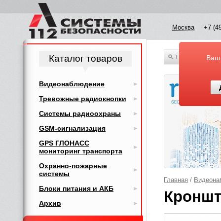
Москва
+7 (4
Каталог товаров
По всему каталог
Ваш
Видеонаблюдение
Тревожные радиокнопки
Системы радиоохраны
GSM-сигнализация
GPS ГЛОНАСС
мониторинг транспорта
Охранно-пожарные
системы
Главная
/
Видеона
Блоки питания и АКБ
Кроншт
Архив