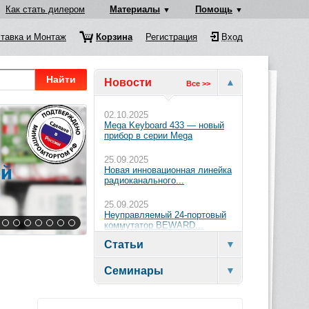
Как стать дилером
Материалы
Помощь
тавка и Монтаж
Корзина
Регистрация
Вход
Найти
Новости
Все >>
02.10.2025
Mega Keyboard 433 — новый
прибор в серии Mega
25.09.2025
Новая инновационная линейка
радиоканального...
25.09.2025
Неуправляемый 24-портовый
коммутатор BEWARD...
Статьи
Семинары