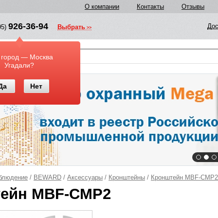
О компании
Контакты
Отзывы
926-36-94
Дос
95)
Выбрать
у
 город — Москва
Угадали?
Да
Нет
блюдение
/
BEWARD
/
Аксессуары
/
Кронштейны
/
Кронштейн MBF-CMP2
ейн MBF-CMP2