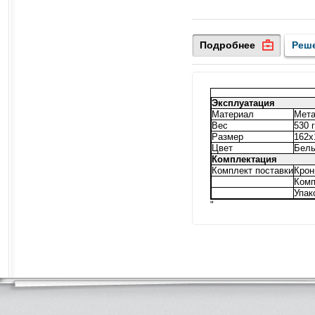
Подробнее
Реш
Эксплуатация
Материал
Мет
Вес
530 г
Размер
162х
Цвет
Бел
Комплектация
Комплект поставки
Крон
Комп
Упак
"