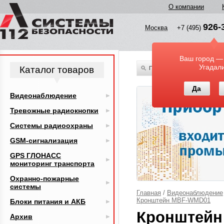
О компании
926-
Москва
+7 (495)
Ваш город —
Угадал
Каталог товаров
По всему каталогу
Да
Видеонаблюдение
Тревожные радиокнопки
Системы радиоохраны
GSM-сигнализация
GPS ГЛОНАСС
мониторинг транспорта
Охранно-пожарные
системы
Главная
/
Видеонаблюдение
Кронштейн MBF-WMD01
Блоки питания и АКБ
Кронштейн
Архив