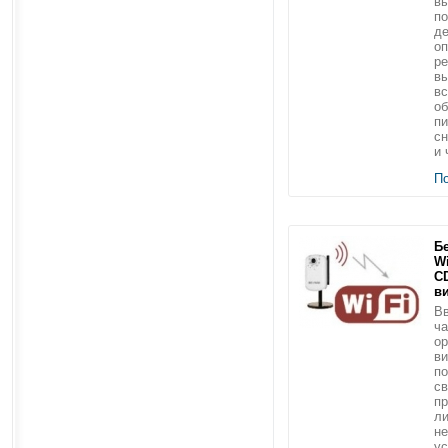
вы
по
де
оп
ре
вы
вс
о
пи
сн
и 
П
Б
Wi
C
в
Вв
ча
ор
ви
по
св
пр
ли
не
ус