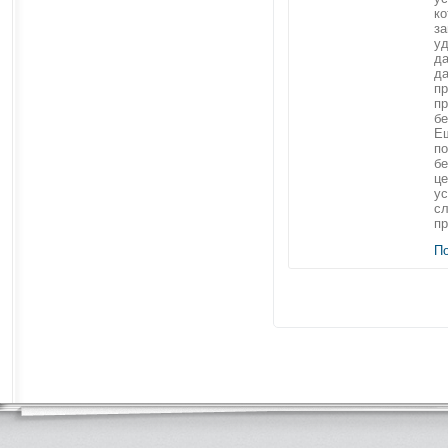
ко
за
уд
да
да
пр
п
бе
Ещ
по
б
це
ус
с
пр
П