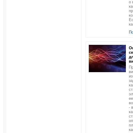
о 
ка
пр
ко
Ес
ка
П
О
с
д
в
Пр
в
из
за
ка
ст
эл
ее
во
- 
ка
ст
о
п
ка