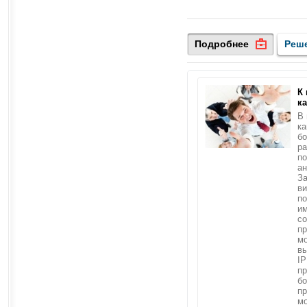
Подробнее
Реш
К
к
В 
ка
б
ра
по
ан
За
в
по
им
со
пр
мо
в
IP
пр
б
пр
мо