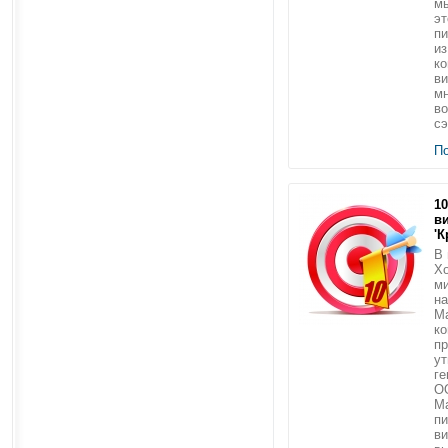
м
эт
пи
из
ко
ви
мн
во
сэ
П
1
в
'К
В 
Хо
м
на
Ma
ко
п
у
ге
О
М
пи
ви