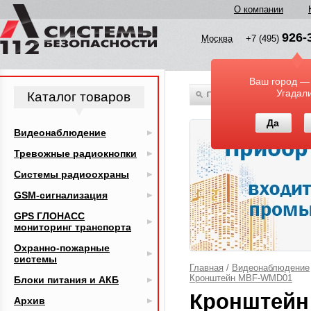
О компании
926-
Москва
+7 (495)
Ваш город —
Угадал
Каталог товаров
По всему каталогу
Да
Видеонаблюдение
Тревожные радиокнопки
Системы радиоохраны
GSM-сигнализация
GPS ГЛОНАСС
мониторинг транспорта
Охранно-пожарные
системы
Главная
/
Видеонаблюдение
Кронштейн MBF-WMD01
Блоки питания и АКБ
Кронштейн
Архив