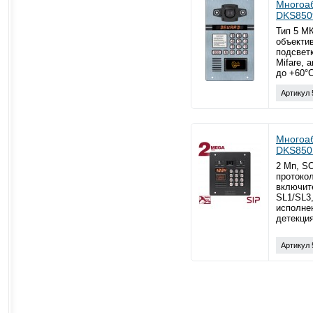
Многоа
DKS850
Тип 5 М
объектив
подсветк
Mifare, 
до +60°С
Артикул 
Многоа
DKS850
2 Мп, SO
протокол
включите
SL1/SL3
исполнен
детекци
Артикул 