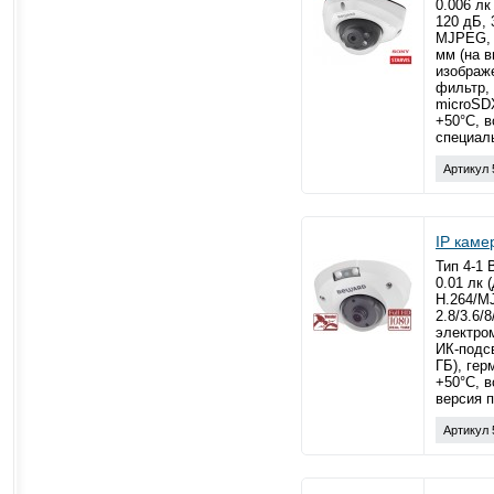
0.006 лк
120 дБ, 
MJPEG, 3
мм (на в
изображ
фильтр, 
microSDX
+50°С, 
специал
Артикул 
IP кам
Тип 4-1 
0.01 лк 
Н.264/MJ
2.8/3.6/
электро
ИК-подсв
ГБ), гер
+50°C, 
версия 
Артикул 