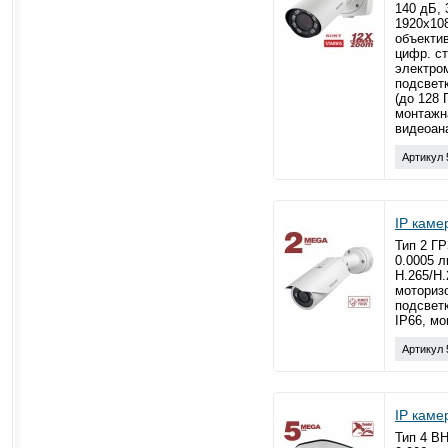
140 дБ, 
1920x108
объектив
цифр. с
электро
подсветк
(до 128 
монтажн
видеоан
Артикул 
IP кам
Тип 2 ГР
0.0005 л
H.265/H.
моториз
подсветк
IP66, мо
Артикул 
IP кам
Тип 4 ВН