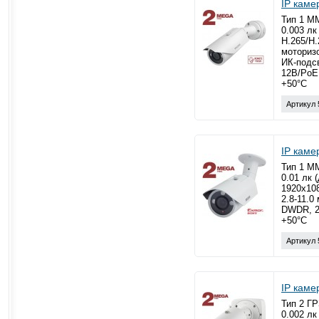
IP кам
Тип 1 ММ
0.003 лк
H.265/H.
моторизо
ИК-подс
12В/PoE,
+50°С
Артикул 
IP кам
Тип 1 М
0.01 лк 
1920x10
2.8-11.0
DWDR, 2D
+50°С
Артикул 
IP кам
Тип 2 ГР
0.002 лк