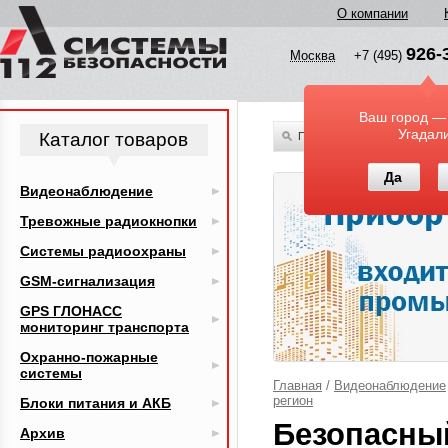
О компании
926-
Москва
+7 (495)
Ваш город —
Угадал
Каталог товаров
По всему каталогу
Да
Видеонаблюдение
Тревожные радиокнопки
Системы радиоохраны
GSM-сигнализация
GPS ГЛОНАСС
мониторинг транспорта
Охранно-пожарные
системы
Главная
/
Видеонаблюдение
регион
Блоки питания и АКБ
Безопасны
Архив