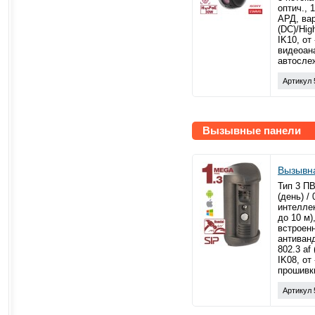
оптич., 
АРД, вар
(DC)/Hig
IK10, от
видеоан
автосле
Артикул 
Вызывные панели
Вызывн
Тип 3 ПВ
(день) /
интелле
до 10 м
встроен
антиван
802.3 af
IK08, от
прошивк
Артикул 