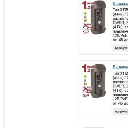
Вызывн
Тип 3 ПВ
(день) /
распозна
DWDR, 2
(4 Гб), 
подключ
12В/PoE
от -45 д
Артикул 
Вызывн
Тип 3 ПВ
(день) /
распозна
DWDR, 2
(4 Гб), 
подключ
12В/PoE
от -45 д
Артикул 