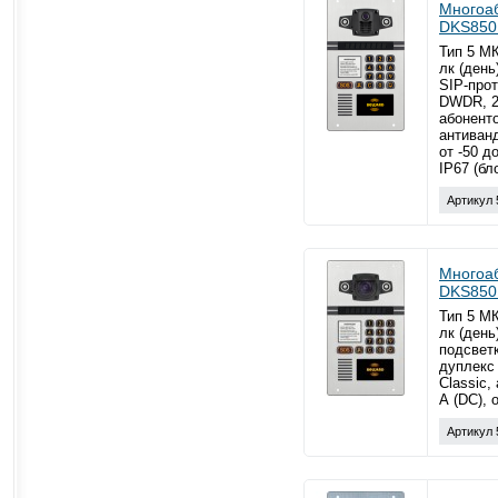
Многоа
DKS850
Тип 5 МК
лк (день
SIP-прот
DWDR, 2
абоненто
антиванд
от -50 д
IP67 (бл
Артикул 
Многоа
DKS850
Тип 5 МК
лк (день
подсвет
дуплекс 
Classic,
А (DC), 
Артикул 