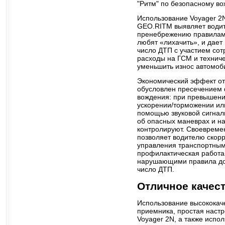
"Ритм" по безопасному в
Использование Voyager 2
GEO.RITM выявляет водит
пренебрежению правилам
любят «лихачить», и дает 
число ДТП с участием сот
расходы на ГСМ и технич
уменьшить износ автомоб
Экономический эффект от
обусловлен пресечением 
вождения: при превышени
ускорении/торможении или
помощью звуковой сигнал
об опасных маневрах и на
контролируют. Своевреме
позволяет водителю скорр
управления транспортным
профилактическая работа
нарушающими правила до
число ДТП.
Отличное качест
Использование высокока
приемника, простая наст
Voyager 2N, а также испо