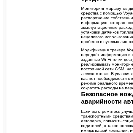
Мониторинг маршрутов дв
средства с помощью Voya
распоряжение собственни
информацию, которая поз
эксплуатационные расход
установки датчиков топли
нецелевого использовани
пробегов в путевых листах
Модификация трекера
Vo
передаёт информацию и в
заданные Wi-Fi точки дост
реализовывать мониторинг
постоянной сети GSM, нап
лесозаготовки. В условиях
вас нет необходимости от
режиме реального време
сократить расходы на пер
Безопасное вож
аварийности ав
Если вы стремитесь улучш
транспортными средствам
автопарка, повысить соци
водителей, а также поло
имидж вашей компании, и