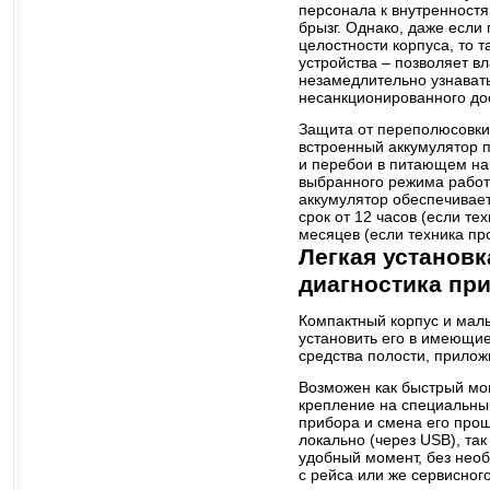
персонала к внутренностя
брызг. Однако, даже если
целостности корпуса, то т
устройства – позволяет в
незамедлительно узнавать
несанкционированного дос
Защита от переполюсовки
встроенный аккумулятор 
и перебои в питающем на
выбранного режима работ
аккумулятор обеспечивает
срок от 12 часов (если те
месяцев (если техника пр
Легкая установк
диагностика пр
Компактный корпус и малы
установить его в имеющие
средства полости, прило
Возможен как быстрый мон
крепление на специальны
прибора и смена его прош
локально (через USB), так
удобный момент, без нео
с рейса или же сервисног