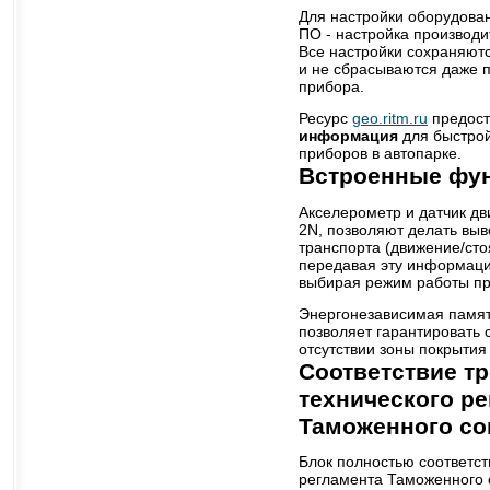
Для настройки оборудова
ПО - настройка производит
Все настройки сохраняют
и не сбрасываются даже 
прибора.
Ресурс
geo.ritm.ru
предост
информация
для быстрой
приборов в автопарке.
Встроенные фу
Акселерометр и датчик дв
2N, позволяют делать вы
транспорта (движение/сто
передавая эту информац
выбирая режим работы пр
Энергонезависимая памят
позволяет гарантировать 
отсутствии зоны покрыти
Соответствие т
технического р
Таможенного со
Блок полностью соответст
регламента Таможенного 