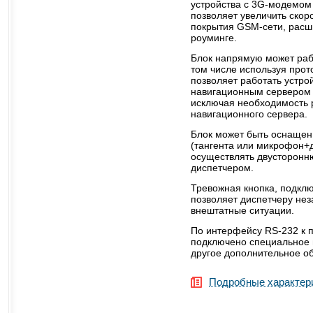
устройства с 3G-модемом
позволяет увеличить скор
покрытия GSM-сети, расш
роуминге.
Блок напрямую может рабо
том числе используя прот
позволяет работать устро
навигационным сервером 
исключая необходимость 
навигационного сервера.
Блок может быть оснащен
(тангента или микрофон+
осуществлять двусторонн
диспетчером.
Тревожная кнопка, подклю
позволяет диспетчеру не
внештатные ситуации.
По интерфейсу RS-232 к 
подключено специальное
другое дополнительное о
Подробные характер