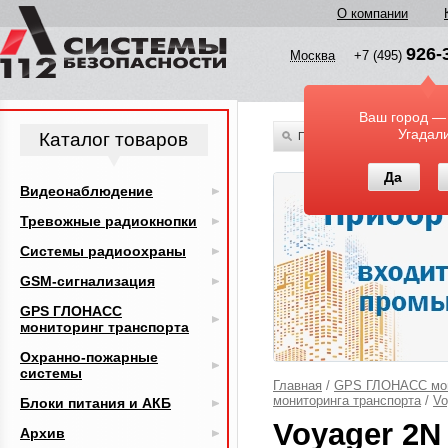
О компании
926-
Москва
+7 (495)
Ваш город —
Угадал
Каталог товаров
По всему каталогу
Да
Видеонаблюдение
Тревожные радиокнопки
Системы радиоохраны
GSM-сигнализация
GPS ГЛОНАСС
мониторинг транспорта
Охранно-пожарные
системы
Главная
/
GPS ГЛОНАСС мон
мониторинга транспорта
/
Vo
Блоки питания и АКБ
Voyager 2N
Архив