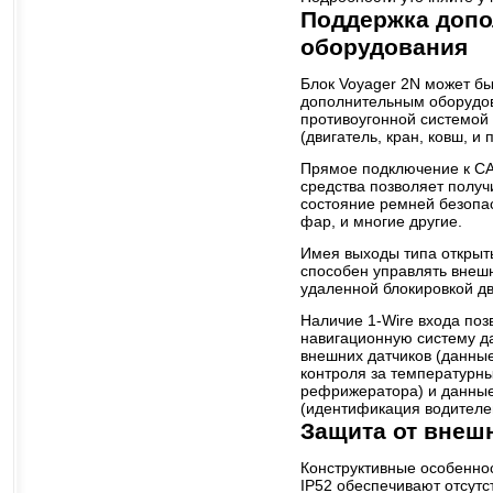
Поддержка допо
оборудования
Блок Voyager 2N может бы
дополнительным оборудо
противоугонной системой
(двигатель, кран, ковш, и 
Прямое подключение к CA
средства позволяет получ
состояние ремней безопас
фар, и многие другие.
Имея выходы типа открыты
способен управлять внеш
удаленной блокировкой дв
Наличие 1-Wire входа поз
навигационную систему д
внешних датчиков (данные
контроля за температур
рефрижератора) и данные
(идентификация водителе
Защита от внеш
Конструктивные особеннос
IP52 обеспечивают отсут