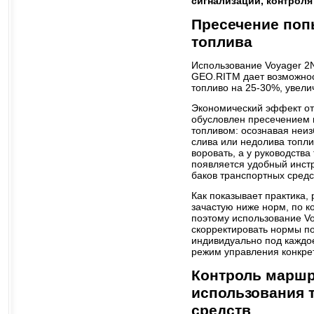
сигнализации, контроля
Пресечение поп
топлива
Использование Voyager 2
GEO.RITM дает возможнос
топливо на 25-30%, увели
Экономический эффект от
обусловлен пресечением 
топливом: осознавая неи
слива или недолива топли
воровать, а у руководств
появляется удобный инст
баков транспортных средс
Как показывает практика,
зачастую ниже норм, по к
поэтому использование Vo
скорректировать нормы п
индивидуально под каждое
режим управления конкрет
Контроль маршр
использования 
средств