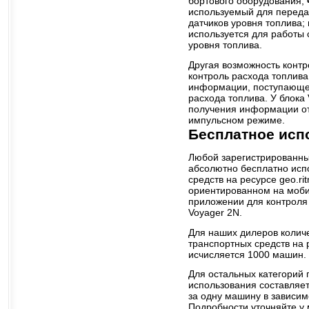
бортового оборудования;
используемый для переда
датчиков уровня топлива;
используется для работы
уровня топлива.
Другая возможность контр
контроль расхода топлива
информации, поступающей
расхода топлива. У блока
получения информации от 
импульсном режиме.
Бесплатное исп
Любой зарегистрированны
абсолютно бесплатно испо
средств на ресурсе geo.ri
ориентированном на мобил
приложении для контроля
Voyager 2N.
Для наших дилеров колич
транспортных средств на р
исчисляется 1000 машин.
Для остальных категорий 
использования составляет
за одну машину в зависим
Подробности уточняйте у