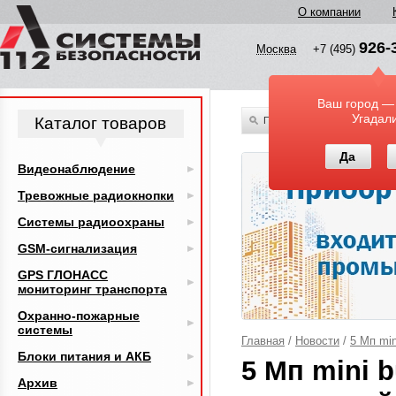
О компании
926-
Москва
+7 (495)
Ваш город —
Угадал
Каталог товаров
По всему каталогу
Да
Видеонаблюдение
Тревожные радиокнопки
Системы радиоохраны
GSM-сигнализация
GPS ГЛОНАСС
мониторинг транспорта
Охранно-пожарные
системы
Главная
/
Новости
/
5 Мп mi
Блоки питания и АКБ
5 Мп mini 
Архив