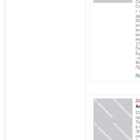
Се
Ст
г.
ад
6
ко
вх
кр
ию
17
Пя
Бу
го
Фо
Пр
П
21
А
21
пр
То
в 
Эг
се