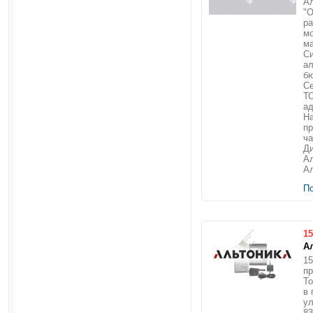
Ал
"О
ра
мо
м
Си
ал
б
С
Т
ад
На
пр
ча
Ди
Ал
Ал
П
15
А
15
пр
То
в 
ул
83