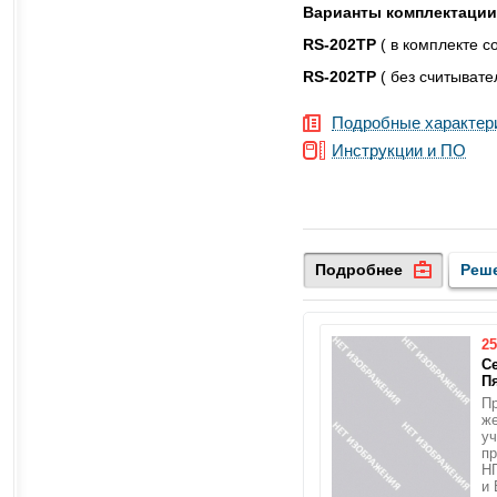
Варианты комплектации
RS-202TP
( в комплекте 
RS-202TP
( без считывате
Подробные характер
Инструкции и ПО
Подробнее
Реш
25
С
П
П
ж
уч
пр
Н
и