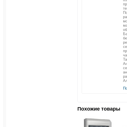
пр
те
П
ра
мо
м
об
Ба
б
ре
се
пр
ча
Та
Ан
с
ан
ра
Ал
П
Похожие товары