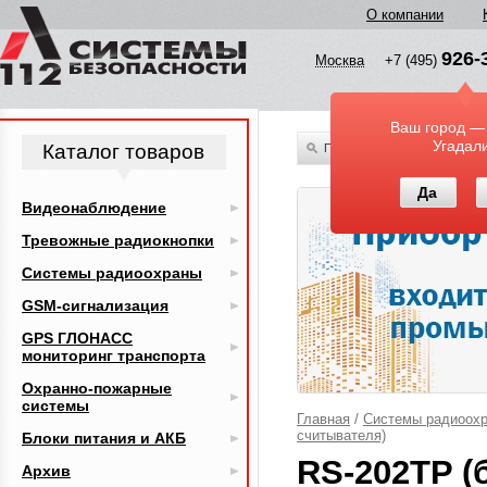
О компании
926-
Москва
+7 (495)
Ваш город —
Угадал
Каталог товаров
По всему каталогу
Да
Видеонаблюдение
Тревожные радиокнопки
Системы радиоохраны
GSM-сигнализация
GPS ГЛОНАСС
мониторинг транспорта
Охранно-пожарные
системы
Главная
/
Системы радиоох
считывателя)
Блоки питания и АКБ
RS-202TP (
Архив