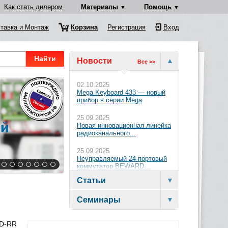
Как стать дилером
Материалы
Помощь
тавка и Монтаж
Корзина
Регистрация
Вход
Найти
Новости
Все >>
02.10.2025
Mega Keyboard 433 — новый
прибор в серии Mega
25.09.2025
Новая инновационная линейка
радиоканального...
25.09.2025
Неуправляемый 24-портовый
коммутатор BEWARD...
Статьи
Семинары
TD-RR