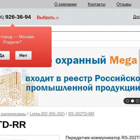
О компании
Контакты
Отзывы
926-36-94
Дос
95)
Выбрать
у
 город — Москва
Угадали?
Да
Нет
 радиоохраны
/
Lonta-202 (RS-202)
/
RS-202TD-RR
TD-RR
Передатчик-коммуникатор RS-202