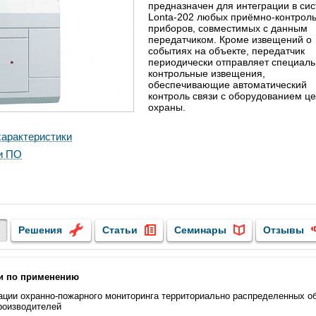
предназначен для интеграции в си
Lonta-202 любых приёмно-контрол
приборов, совместимых с данным
передатчиком. Кроме извещений о
событиях на объекте, передатчик
периодически отправляет специал
контрольные извещения,
обеспечивающие автоматический
контроль связи с оборудованием ц
охраны.
арактеристики
и ПО
Решения
Статьи
Семинары
Отзывы
и по применению
ации охранно-пожарного мониторинга территориально распределенных о
роизводителей