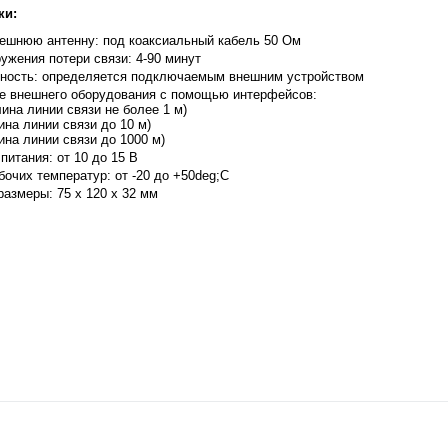
ки:
ешнюю антенну: под коаксиальный кабель 50 Ом
ужения потери связи: 4-90 минут
ность: определяется подключаемым внешним устройством
е внешнего оборудования с помощью интерфейсов:
лина линии связи не более 1 м)
ина линии связи до 10 м)
ина линии связи до 1000 м)
питания: от 10 до 15 В
бочих температур: от -20 до +50deg;С
размеры: 75 х 120 x 32 мм