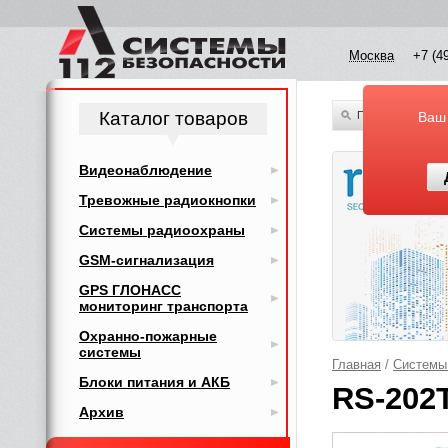
Москва
+7 (4
Каталог товаров
По всему каталог
Ваш
Видеонаблюдение
Тревожные радиокнопки
Системы радиоохраны
GSM-сигнализация
GPS ГЛОНАСС
мониторинг транспорта
Охранно-пожарные
системы
Главная
/
Системы
Блоки питания и АКБ
RS-202
Архив