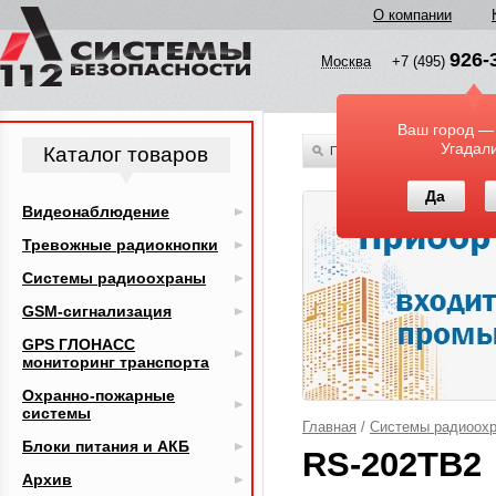
О компании
926-
Москва
+7 (495)
Ваш город —
Угадал
Каталог товаров
По всему каталогу
Да
Видеонаблюдение
Тревожные радиокнопки
Системы радиоохраны
GSM-сигнализация
GPS ГЛОНАСС
мониторинг транспорта
Охранно-пожарные
системы
Главная
/
Системы радиоох
Блоки питания и АКБ
RS-202TB2
Архив