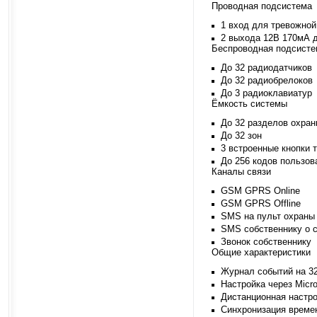
Проводная подсистема
1 вход для тревожной
2 выхода 12В 170мА 
Беспроводная подсисте
До 32 радиодатчиков
До 32 радиобрелоков
До 3 радиоклавиатур
Ёмкость системы
До 32 разделов охра
До 32 зон
3 встроенные кнопки 
До 256 кодов пользов
Каналы связи
GSM GPRS Online
GSM GPRS Offline
SMS на пульт охран
SMS собственнику о с
Звонок собственнику
Общие характеристики
Журнал событий на 3
Настройка через Mic
Дистанционная настр
Синхронизация времен