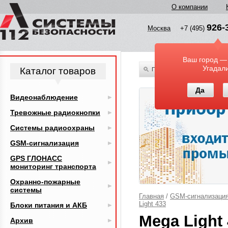
О компании
926-
Москва
+7 (495)
Ваш город —
Угадал
Каталог товаров
По всему каталогу
Да
Видеонаблюдение
Тревожные радиокнопки
Системы радиоохраны
GSM-сигнализация
GPS ГЛОНАСС
мониторинг транспорта
Охранно-пожарные
системы
Главная
/
GSM-сигнализаци
Light 433
Блоки питания и АКБ
Mega Light
Архив