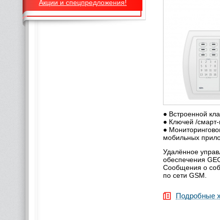
Акции и спецпредложения!
● Встроенной кла
● Ключей /смарт-
● Мониторингово
мобильных прил
Удалённое управ
обеспечения GE
Сообщения о соб
по сети GSM.
Подробные х