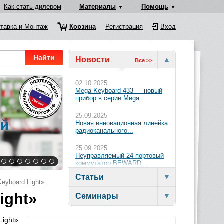
Как стать дилером
Материалы
Помощь
тавка и Монтаж
Корзина
Регистрация
Вход
Найти
Новости
Все >>
02.10.2025
Mega Keyboard 433 — новый
прибор в серии Mega
25.09.2025
Новая инновационная линейка
радиоканального...
25.09.2025
Неуправляемый 24-портовый
коммутатор BEWARD...
Статьи
eyboard Light»
ight»
Семинары
ight»