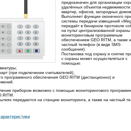
предназначен для организации ох
удалённых объектов недвижимости
квартир, офисов, загородных домов
Выполняет функции оконечного пр
системы передачи извещений «Meg
передаёт в бинарном протоколе со
на пульт централизованной охраны
мониторинговым программным
обеспечением GEO.RITM, а также 
частный телефон (в виде SMS-
сообщения).
Постановка под охрану и снятие п
с охраны может осуществляться с
помощью:
виатуры;
карт (при подключении считывателей);
го программного обеспечения GEO.RITM (дистанционно) и
ожений.
ление прибором возможно с помощью мониторингового программн
O.RITM.
ытиях передаются на станцию мониторинга, а также на частный т
арактеристики