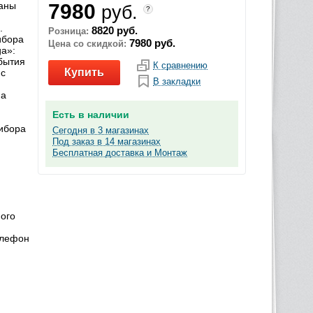
раны
7980
руб.
?
:
.
8820 руб.
Розница:
ибора
7980 руб.
Цена со скидкой:
a»:
бытия
К сравнению
Купить
 с
В закладки
на
Есть в наличии
рибора
Сегодня в 3 магазинах
Под заказ в 14 магазинах
Бесплатная доставка и Монтаж
ого
елефон