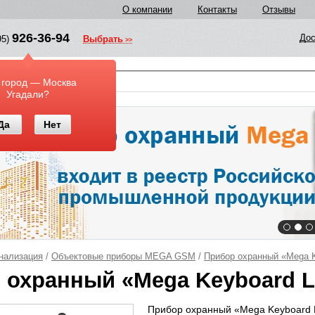
О компании
Контакты
Отзывы
926-36-94
Дос
95)
Выбрать
у
 город — Москва
Угадали?
Да
Нет
нализация
/
Объектовые приборы MEGA GSM
/
Прибор охранный «Mega K
 охранный «Mega Keyboard L
Прибор охранный «Mega Keyboard L