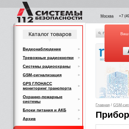
Москва
+7 (4
Каталог товаров
По всему каталог
Ваш
Видеонаблюдение
Тревожные радиокнопки
Системы радиоохраны
GSM-сигнализация
GPS ГЛОНАСС
мониторинг транспорта
Охранно-пожарные
системы
Главная
/
GSM-сиг
Блоки питания и АКБ
Прибор
Архив