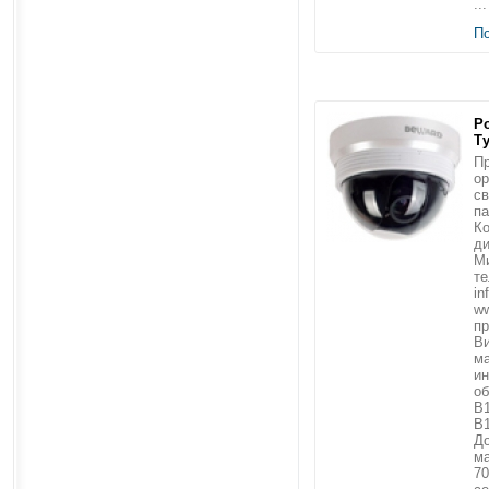
...
П
Р
Т
Пр
ор
св
п
Ко
ди
Ми
те
in
ww
пр
В
ма
ин
об
B1
B1
До
м
70