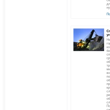
се
дл
ну
П
С
уг
Н
го
ко
бо
сп
гр
об
тр
ми
вх
по
об
пр
кр
с
ре
об
сл
П
си