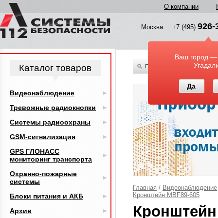
О компании
926-
Москва
+7 (495)
Ваш город —
Угадал
Каталог товаров
По всему каталогу
Да
Видеонаблюдение
Тревожные радиокнопки
Системы радиоохраны
GSM-сигнализация
GPS ГЛОНАСС
мониторинг транспорта
Охранно-пожарные
системы
Главная
/
Видеонаблюдение
Кронштейн MBF89-605
Блоки питания и АКБ
Кронштейн
Архив