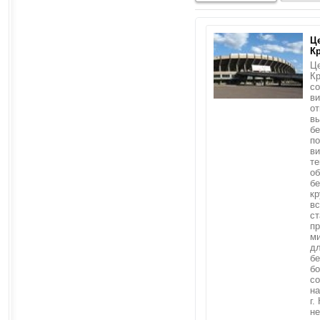
Ц
К
Це
Кр
со
в
о
в
бе
по
в
т
об
б
кр
вс
ст
п
ми
дл
бе
б
со
на
г.
не