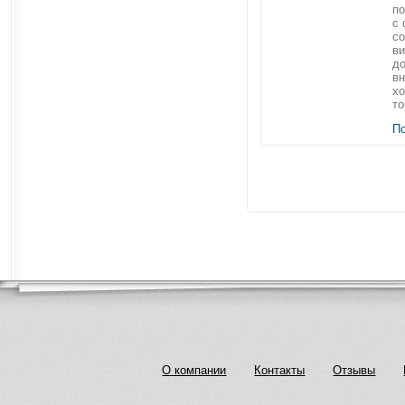
по
с 
с
ви
д
вн
хо
то
П
О компании
Контакты
Отзывы