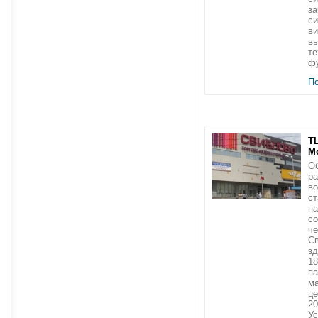
за
с
ви
в
те
фу
П
ТЦ
М
Об
ра
во
ст
па
со
че
Св
з
18
па
ма
це
20
Ус