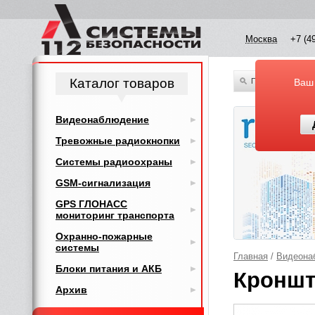
Москва
+7 (4
Каталог товаров
По всему каталог
Ваш
Видеонаблюдение
Тревожные радиокнопки
Системы радиоохраны
GSM-сигнализация
GPS ГЛОНАСС
мониторинг транспорта
Охранно-пожарные
системы
Главная
/
Видеона
Блоки питания и АКБ
Кроншт
Архив