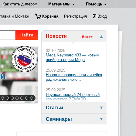
Как стать дилером
Материалы
Помощь
тавка и Монтаж
Корзина
Регистрация
Вход
Найти
Новости
Все >>
02.10.2025
Mega Keyboard 433 — новый
прибор в серии Mega
25.09.2025
Новая инновационная линейка
радиоканального...
25.09.2025
Неуправляемый 24-портовый
коммутатор BEWARD...
Статьи
Семинары