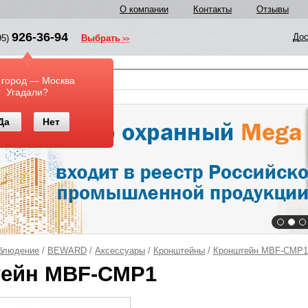
О компании
Контакты
Отзывы
926-36-94
Дос
95)
Выбрать
у
 город — Москва
Угадали?
Да
Нет
блюдение
/
BEWARD
/
Аксессуары
/
Кронштейны
/
Кронштейн MBF-CMP1
ейн MBF-CMP1