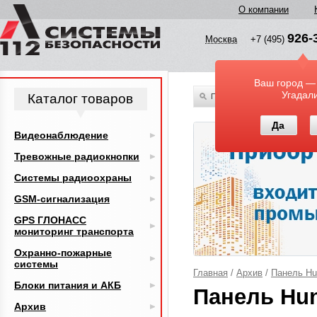
О компании
926-
Москва
+7 (495)
Ваш город —
Угадал
Каталог товаров
По всему каталогу
Да
Видеонаблюдение
Тревожные радиокнопки
Системы радиоохраны
GSM-сигнализация
GPS ГЛОНАСС
мониторинг транспорта
Охранно-пожарные
системы
Главная
/
Архив
/
Панель Hun
Блоки питания и АКБ
Панель Hun
Архив