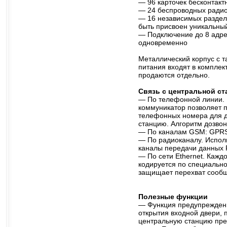
— 96 карточек бесконтакт
— 24 беспроводных радио
— 16 независимых раздел
быть присвоен уникальны
— Подключение до 8 адре
одновременно
Металлический корпус с 
питания входят в комплект
продаются отдельно.
Связь с центральной ст
— По телефонной линии.
коммуникатор позволяет 
телефонных номера для д
станцию. Алгоритм дозвон
— По каналам GSM: GPRS,
— По радиоканалу. Испол
каналы передачи данных 
— По сети Ethernet. Каж
кодируется по специально
защищает перехват сооб
Полезные функции
— Функция предупреждения
открытия входной двери, 
центральную станцию пр