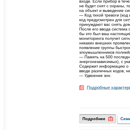
входе. Если прибор в теч
не будет снят с охраны, т
на объект и выведение си
— Код тихой тревоги (код
код предусмотрен для си
принуждают вас снять дом
После его ввода система 
бы это был ваш настоящий
мониторинга получит сигн
никаких внешних проявлен
появление группы быстрог
злоумышленников полней
— Память на 500 последн
энергонезависимых), с ук
Содержит информацию о т
вводе различных кодов, н
— Удвоение зон.
Подробные характер
Подробнее
Сем