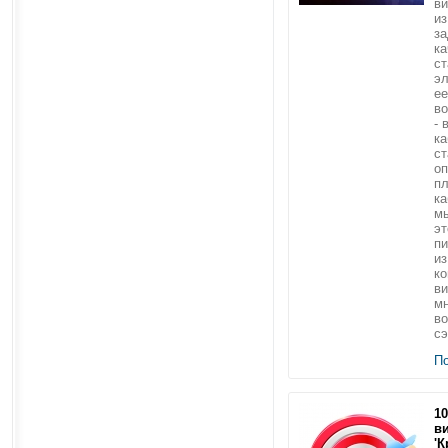
в
из
за
ка
ст
эл
ее
во
- 
ка
ст
о
п
ка
м
эт
пи
из
ко
ви
мн
во
сэ
П
1
в
'К