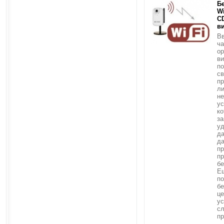
Б
Wi
C
в
Вв
ча
ор
ви
по
св
пр
ли
не
ус
ко
за
уд
да
да
пр
п
бе
Ещ
по
б
це
ус
с
пр