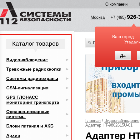
О компании
926-
Москва
+7 (495)
Ваш город —
Угадал
Каталог товаров
По всему каталогу
Да
Видеонаблюдение
Тревожные радиокнопки
Системы радиоохраны
GSM-сигнализация
GPS ГЛОНАСС
мониторинг транспорта
Охранно-пожарные
системы
Главная
/
Видеонаблюдение
Адаптер HT-9802615U-01
Блоки питания и АКБ
Адаптер HT
Архив