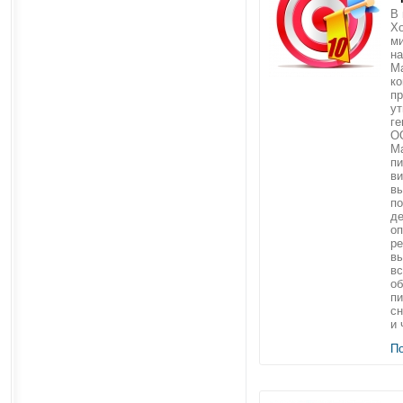
В 
Хо
м
на
Ma
ко
п
у
ге
О
М
пи
ви
вы
по
де
оп
ре
вы
вс
о
пи
сн
и 
П