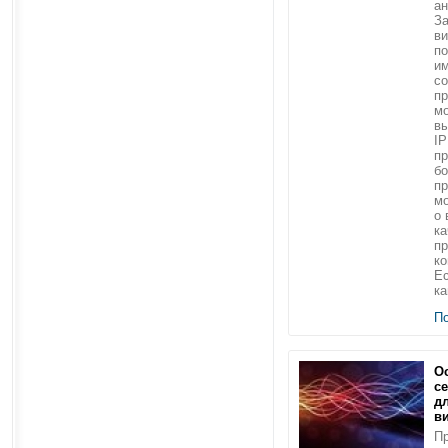
ан
За
в
по
им
со
пр
мо
в
IP
пр
б
пр
мо
о 
ка
пр
ко
Ес
ка
П
О
с
д
в
Пр