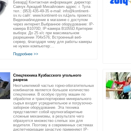
Бевард] Контактная информация: директор:
Савчук Аркадий Михайлович адрес: г. Тула
тел.: (953) 435-49-35 e-mail: info@kontinent-
sv.ru сайт: www.kontinent-sv.ruЦель проекта:
Видеонаблюдение в магазине с доступом
через интернет.Выбранное оборудование: IP-
камера B1070D; IP-камера B1055D.Критерии
выбора: До 25 к/с при максимальном
разрешении 704х576; Встроенный веб-
сервер, благодаря чему для работы камеры
не нужен компьютер:...
Подробнее >>
Спецтехника Кузбасского угольного
разреза
Неотъемлемой частью горно-обогатительных
комбинатов является большое количество
спецтехники. В особую группу машин по
обработке и транспортировке минерального
сырья входят усреднительное и погрузочно-
заборное оборудование. Эта техника
представляет собой крупногабаритные
сложные механизмы, в результате чего
образуется множество слепых зон для
водителя. Поэтому в современных системах
диспетчеризации зачастую применяют IP-