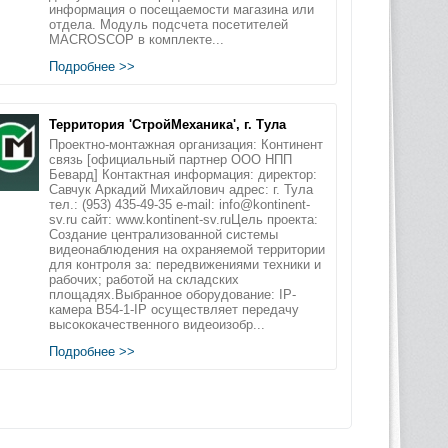
информация о посещаемости магазина или
отдела. Модуль подсчета посетителей
MACROSCOP в комплекте...
Подробнее >>
Территория 'СтройМеханика', г. Тула
Проектно-монтажная организация: Континент
связь [официальный партнер ООО НПП
Бевард] Контактная информация: директор:
Савчук Аркадий Михайлович адрес: г. Тула
тел.: (953) 435-49-35 e-mail: info@kontinent-
sv.ru сайт: www.kontinent-sv.ruЦель проекта:
Создание централизованной системы
видеонаблюдения на охраняемой территории
для контроля за: передвижениями техники и
рабочих; работой на складских
площадях.Выбранное оборудование: IP-
камера B54-1-IP осуществляет передачу
высококачественного видеоизобр...
Подробнее >>