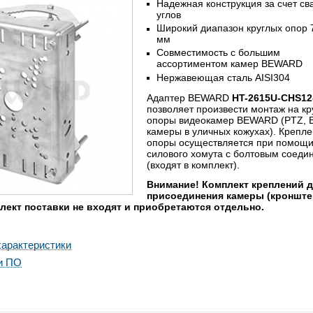
Надежная конструкция за счет св
углов
Широкий диапазон круглых опор 
мм
Совместимость с большим
ассортиментом камер BEWARD
Нержавеющая сталь AISI304
Адаптер BEWARD
HT-2615U-CHS12
позволяет произвести монтаж на кр
опоры видеокамер BEWARD (PTZ, Bu
камеры в уличных кожухах). Крепле
опоры осуществляется при помощ
силового хомута с болтовым соеди
(входят в комплект).
Внимание!
Комплект креплений 
присоединения камеры (кронште
лект поставки не входят и приобретаются отдельно.
арактеристики
и ПО