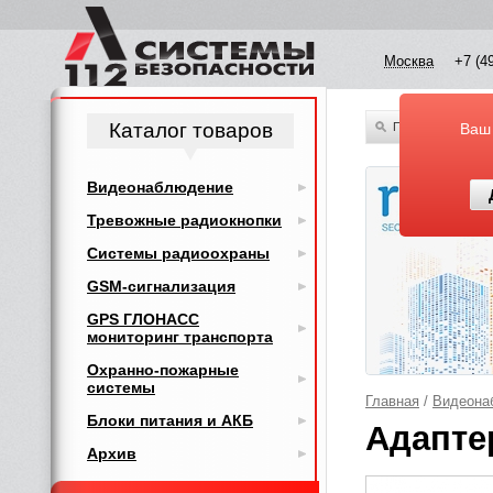
Москва
+7 (4
Каталог товаров
По всему каталог
Ваш
Видеонаблюдение
Тревожные радиокнопки
Системы радиоохраны
GSM-сигнализация
GPS ГЛОНАСС
мониторинг транспорта
Охранно-пожарные
системы
Главная
/
Видеона
Блоки питания и АКБ
Адапте
Архив