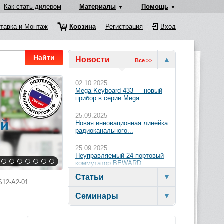
Как стать дилером
Материалы
Помощь
тавка и Монтаж
Корзина
Регистрация
Вход
Найти
Новости
Все >>
02.10.2025
Mega Keyboard 433 — новый
прибор в серии Mega
25.09.2025
Новая инновационная линейка
радиоканального...
25.09.2025
Неуправляемый 24-портовый
коммутатор BEWARD...
Статьи
S12-A2-01
Семинары