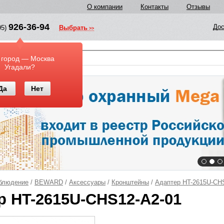
О компании
Контакты
Отзывы
926-36-94
Дос
95)
Выбрать
у
 город — Москва
Угадали?
Да
Нет
блюдение
/
BEWARD
/
Аксессуары
/
Кронштейны
/
Адаптер HT-2615U-CH
р HT-2615U-CHS12-A2-01