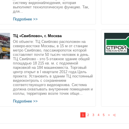
систему видеонаблюдения, которая
выполняет технологическую функцию. Так,
для...
Подробнее >>
ТЦ «Свиблово», г. Москва
Об объекте: ТЦ Свиблово расположен на
северо-востоке Москвы, в 15 м от станции
метро Свиблово, пассажиропоток которой
составляет почти 50 тысяч человек в день.
ТЦ Свиблово - это 5-этажное здание общей
площадью 18 215 кв. м. с подземной
парковкой на 184 машиноместа. Торговый
центр открыт в I квартале 2012 года.Цель
проекта: Установить в здании ТЦ постоянный
видеоконтроль с сохранением
соответствующего видеоархива. Система
должна охватывать внутренние помещения и
холлы, территорию возле точек обще...
Подробнее >>
1
2
3
4
5
>
>|