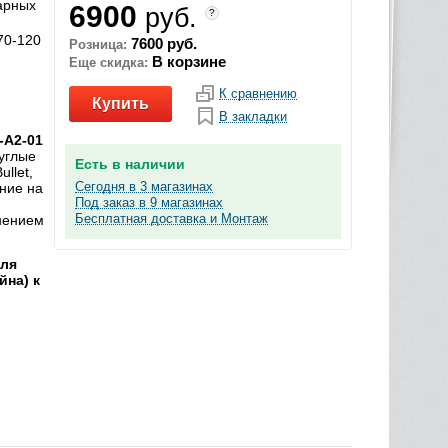
арных
6900
руб.
?
70-120
7600 руб.
Розница:
В корзине
Еще скидка:
К сравнению
Купить
В закладки
-A2-01
углые
Есть в наличии
llet,
Сегодня в 3 магазинах
ние на
Под заказ в 9 магазинах
и
Бесплатная доставка и Монтаж
нением
для
йна) к