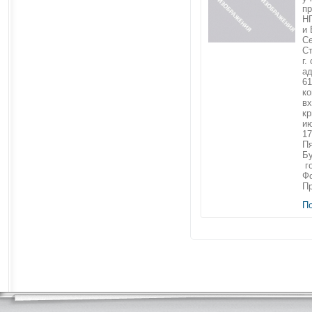
пр
Н
и
Се
Ст
г.
ад
6
ко
вх
кр
ию
17
Пя
Бу
го
Фо
Пр
П