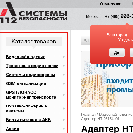
О компании
926-
Москва
+7 (495)
Ваш город —
Угадал
Каталог товаров
По всему каталогу
Да
Видеонаблюдение
Тревожные радиокнопки
Системы радиоохраны
GSM-сигнализация
GPS ГЛОНАСС
мониторинг транспорта
Охранно-пожарные
системы
Главная
/
Видеонаблюдение
Адаптер HT-2615U-01
Блоки питания и АКБ
Адаптер HT
Архив