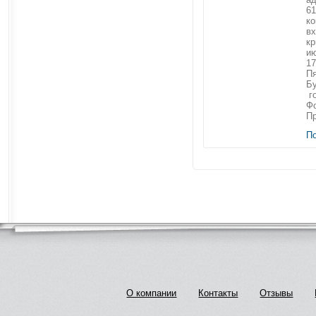
6
ко
вх
кр
ию
17
Пя
Бу
го
Фо
Пр
П
О компании
Контакты
Отзывы