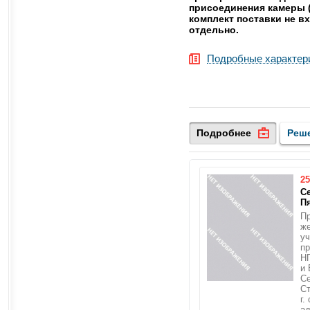
присоединения камеры (
комплект поставки не в
отдельно.
Подробные характер
Подробнее
Реш
25
С
П
П
ж
уч
пр
Н
и
Се
Ст
г.
ад