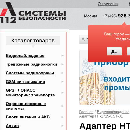
О компании
926-
Москва
+7 (495)
Ваш город —
Угадал
Каталог товаров
По всему каталогу
Да
Видеонаблюдение
Тревожные радиокнопки
Системы радиоохраны
GSM-сигнализация
GPS ГЛОНАСС
мониторинг транспорта
Охранно-пожарные
системы
Главная
/
Видеонаблюдение
Адаптер HT-1715-CST-01
Блоки питания и АКБ
Адаптер HT
Архив