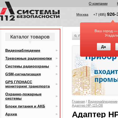
О компании
926-
Москва
+7 (495)
Ваш город —
Угадал
Каталог товаров
По всему каталогу
Да
Видеонаблюдение
Тревожные радиокнопки
Системы радиоохраны
GSM-сигнализация
GPS ГЛОНАСС
мониторинг транспорта
Охранно-пожарные
системы
Главная
/
Видеонаблюдение
Адаптер HP-115-D8
Блоки питания и АКБ
Адаптер HP
Архив