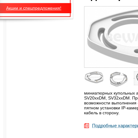
Акции и спецпредложения!
миниатюрных купольных а
SV20ххDM, SV32ххDM. Пре
возможности выполнения с
пятном установки IP-кам
кабель в сторону.
Подробные характер