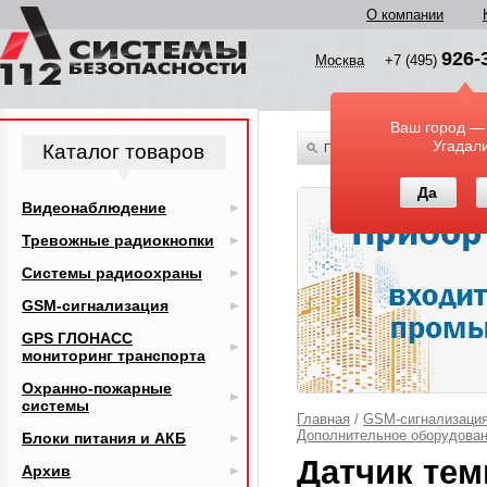
О компании
926-
Москва
+7 (495)
Ваш город —
Угадал
Каталог товаров
По всему каталогу
Да
Видеонаблюдение
Тревожные радиокнопки
Системы радиоохраны
GSM-сигнализация
GPS ГЛОНАСС
мониторинг транспорта
Охранно-пожарные
системы
Главная
/
GSM-сигнализаци
Дополнительное оборудова
Блоки питания и АКБ
Датчик те
Архив