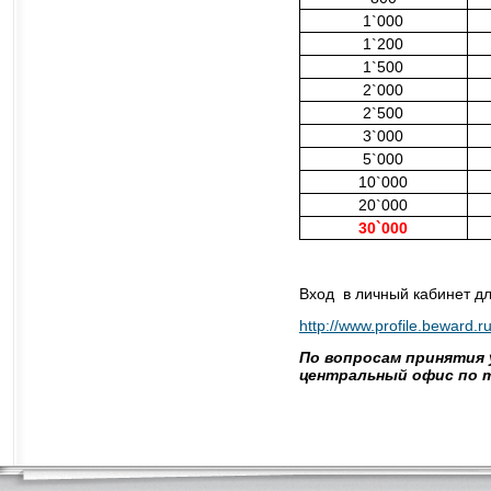
1`000
1`200
1`500
2`000
2`500
3`000
5`000
10`000
20`000
30`000
Вход в личный кабинет д
http://www.profile.beward.r
По вопросам принятия 
центральный офис по те