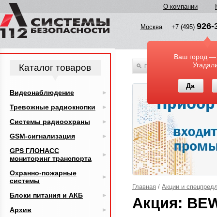
О компании
926-
Москва
+7 (495)
Ваш город —
Угадал
Каталог товаров
По всему каталогу
Да
Видеонаблюдение
Тревожные радиокнопки
Системы радиоохраны
GSM-сигнализация
GPS ГЛОНАСС
мониторинг транспорта
Охранно-пожарные
системы
Главная
/
Акции и спецпред
Блоки питания и АКБ
Акция: BE
Архив