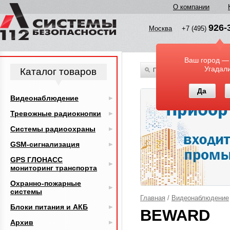
О компании
926-
Москва
+7 (495)
Ваш город —
Угадал
Каталог товаров
По всему каталогу
Да
Видеонаблюдение
Тревожные радиокнопки
Системы радиоохраны
GSM-сигнализация
GPS ГЛОНАСС
мониторинг транспорта
Охранно-пожарные
системы
Главная
/
Видеонаблюдение
Блоки питания и АКБ
BEWARD
Архив