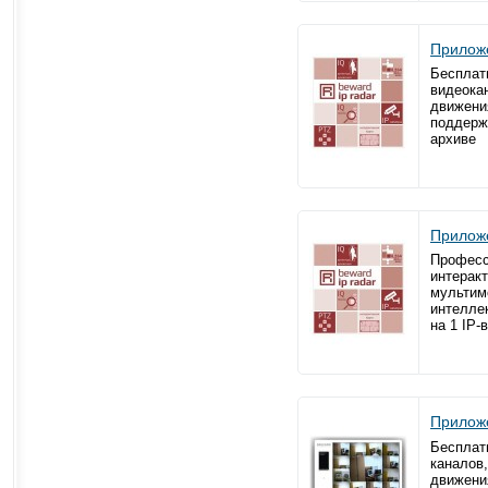
Приложе
Бесплат
видеокан
движени
поддерж
архиве
Приложе
Професс
интеракт
мультим
интелле
на 1 IP-
Приложе
Бесплат
каналов,
движени