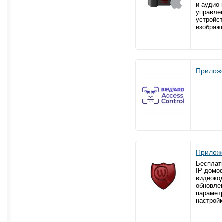
и аудио 
управле
устройс
изображе
Приложе
Приложе
Бесплат
IP-домоф
видеоко
обновлен
парамет
настрой