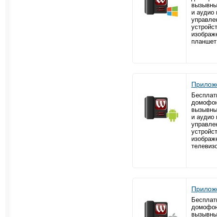
вызывны
и аудио 
управле
устройс
изображ
планшет
Приложе
Бесплат
домофон
вызывны
и аудио 
управле
устройс
изображ
телевиз
Приложе
Бесплат
домофон
вызывны