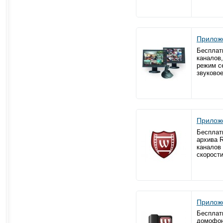
Приложе
Бесплат
каналов,
режим с
звуково
Приложе
Бесплат
архива R
каналов 
скорост
Приложе
Бесплат
домофон