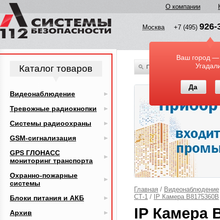
О компании
926-
Москва
+7 (495)
Ваш город —
Угадал
Каталог товаров
По всему каталогу
Да
Видеонаблюдение
Тревожные радиокнопки
Системы радиоохраны
GSM-сигнализация
GPS ГЛОНАСС
мониторинг транспорта
Охранно-пожарные
системы
Главная
/
Видеонаблюдение
СТ-1
/
IP Камера B8175360B
Блоки питания и АКБ
IP Камера 
Архив