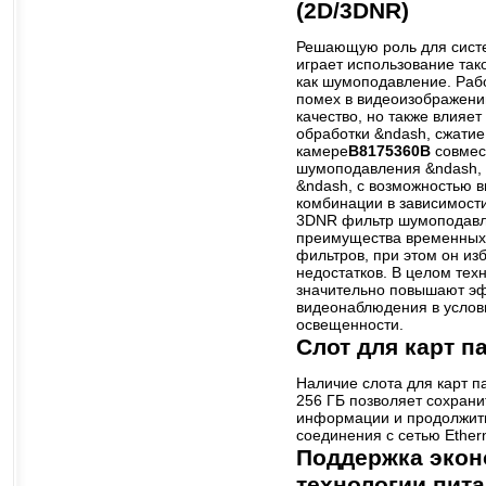
(2D/3DNR)
Решающую роль для сист
играет использование так
как шумоподавление. Раб
помех в видеоизображени
качество, но также влияе
обработки &ndash, сжатие
камере
B8175360B
совмес
шумоподавления &ndash,
&ndash, с возможностью 
комбинации в зависимости
3DNR фильтр шумоподавл
преимущества временных
фильтров, при этом он из
недостатков. В целом те
значительно повышают э
видеонаблюдения в услов
освещенности.
Слот для карт п
Наличие слота для карт 
256 ГБ позволяет сохран
информации и продолжить
соединения с сетью Ethern
Поддержка эко
технологии пит