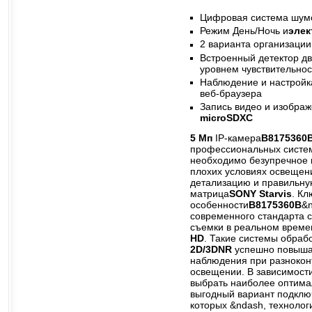
Цифровая система шум
Режим День/Ночь и
элек
2 варианта организации
Встроенный детектор д
уровнем чувствительнос
Наблюдение и настройк
веб-браузера
Запись видео и изображ
microSDXC
5 Мп
IP-камера
B8175360
профессиональных систем
необходимо безупречное 
плохих условиях освещени
детализацию и правильну
матрица
SONY
Starvis
. К
особенности
B8175360B
&n
современного стандарта 
съемки в реальном времен
HD
. Такие системы обрабо
2D/3DNR
успешно повыша
наблюдения при разнокон
освещении. В зависимост
выбрать наиболее оптима
выгодный вариант подключ
которых &ndash, технолог