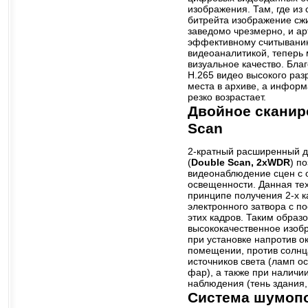
изображения. Там, где из
битрейта изображение сж
заведомо чрезмерно, и а
эффективному считывани
видеоаналитикой, теперь
визуальное качество. Бл
H.265 видео высокого ра
места в архиве, а инфор
резко возрастает.
Двойное сканир
Scan
2-кратный расширенный д
(
Double Scan, 2xWDR
) п
видеонаблюдение сцен с 
освещенности. Данная те
принципе получения 2-х к
электронного затвора с 
этих кадров. Таким образ
высококачественное изоб
при установке напротив о
помещении, против солнца
источников света (ламп 
фар), а также при наличи
наблюдения (тень здания, 
Система шумоп