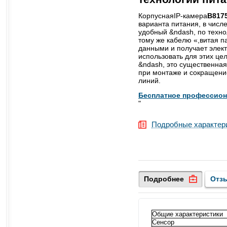
КорпуснаяIP-камера
B817
варианта питания, в числ
удобный &ndash, по техно
тому же кабелю «,витая п
данными и получает элек
использовать для этих цел
&ndash, это существенная
при монтаже и сокращени
линий.
Бесплатное профессио
"
Подробные характер
Подробнее
Отз
Общие характеристики
Сенсор