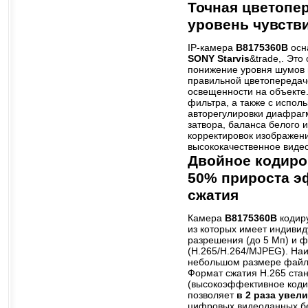
Точная цветопе
уровень чувств
IP-камера
B8175360B
осн
SONY Starvis
&trade,. Эт
понижение уровня шумов 
правильной цветопередач
освещенности на объекте.
фильтра, а также с испол
авторегулировки диафраг
затвора, баланса белого 
корректировок изображен
высококачественное видео
Двойное кодиров
50% прироста э
сжатия
Камера
B8175360B
кодиру
из которых имеет индиви
разрешения (до 5 Мп) и 
(H.265/H.264/MJPEG). Наи
небольшом размере файл
Формат сжатия H.265 ста
(высокоэффективное коди
позволяет
в 2 раза увел
цифровых видеоданных бе