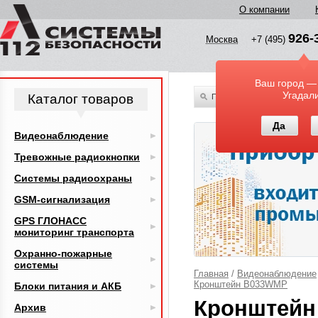
О компании
926-
Москва
+7 (495)
Ваш город —
Угадал
Каталог товаров
По всему каталогу
Да
Видеонаблюдение
Тревожные радиокнопки
Системы радиоохраны
GSM-сигнализация
GPS ГЛОНАСС
мониторинг транспорта
Охранно-пожарные
системы
Главная
/
Видеонаблюдение
Кронштейн B033WMP
Блоки питания и АКБ
Кронштейн
Архив