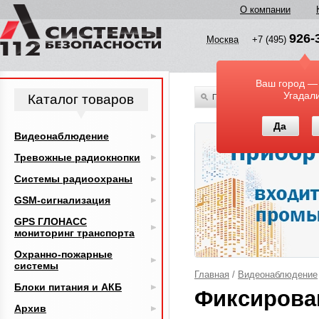
О компании
926-
Москва
+7 (495)
Ваш город —
Угадал
Каталог товаров
По всему каталогу
Да
Видеонаблюдение
Тревожные радиокнопки
Системы радиоохраны
GSM-сигнализация
GPS ГЛОНАСС
мониторинг транспорта
Охранно-пожарные
системы
Главная
/
Видеонаблюдение
Блоки питания и АКБ
Фиксирова
Архив