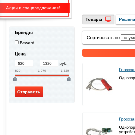
Акции и спецпредложения!
Товары
Решен
Бренды
Сортировать по
Beward
Цена
руб.
Грозоз
820
1 070
1 320
Однопорт
Грозоз
Однопорт
устройс