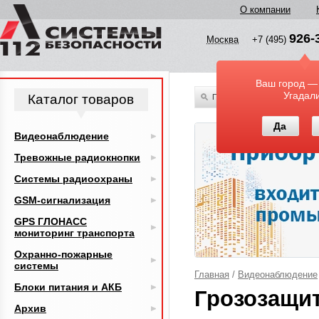
О компании
926-
Москва
+7 (495)
Ваш город —
Угадал
Каталог товаров
По всему каталогу
Да
Видеонаблюдение
Тревожные радиокнопки
Системы радиоохраны
GSM-сигнализация
GPS ГЛОНАСС
мониторинг транспорта
Охранно-пожарные
системы
Главная
/
Видеонаблюдение
Блоки питания и АКБ
Грозозащи
Архив