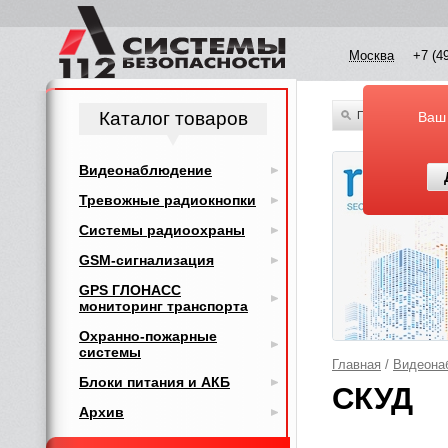
Москва
+7 (4
Каталог товаров
По всему каталог
Ваш
Видеонаблюдение
Тревожные радиокнопки
Системы радиоохраны
GSM-сигнализация
GPS ГЛОНАСС
мониторинг транспорта
Охранно-пожарные
системы
Главная
/
Видеона
Блоки питания и АКБ
СКУД
Архив