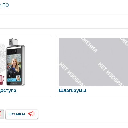
и ПО
оступа
Шлагбаумы
Отзывы