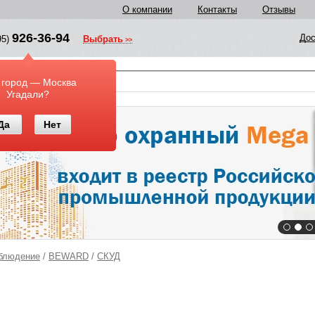
О компании
Контакты
Отзывы
926-36-94
Дос
95)
Выбрать
у
 город — Москва
Угадали?
Да
Нет
блюдение
/
BEWARD
/
СКУД