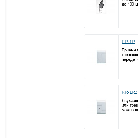
до 400 м
RR-1R
Приемни
тревожны
передат
RR-1R2
Двухзон
или тре
можно на