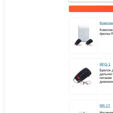
Компле
Комплек
брелка 
RFG-1
Брелок д
дальност
питания 
диапазон
RR-1T
Носимая