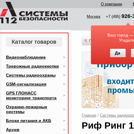
О компании
926-
Москва
+7 (495)
Ваш город —
Угадал
Каталог товаров
По всему каталогу
Да
Видеонаблюдение
Тревожные радиокнопки
Системы радиоохраны
GSM-сигнализация
GPS ГЛОНАСС
мониторинг транспорта
Охранно-пожарные
системы
Главная
/
Системы радиоох
Блоки питания и АКБ
Риф Ринг 1
Архив