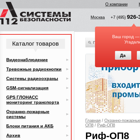
О компании
926-
Москва
+7 (495)
Ваш город —
Угадал
Каталог товаров
По всему каталогу
Да
Видеонаблюдение
Тревожные радиокнопки
Системы радиоохраны
GSM-сигнализация
GPS ГЛОНАСС
мониторинг транспорта
Охранно-пожарные
системы
Главная
/
Охранно-пожарны
ОП8
/
Риф-ОП8
Блоки питания и АКБ
Риф-ОП8
Архив