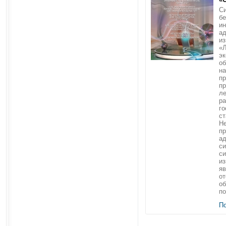
С
бе
и
а
из
«Л
эк
об
на
п
пр
ле
ра
го
ст
Н
п
а
си
си
и
яв
от
об
по
П