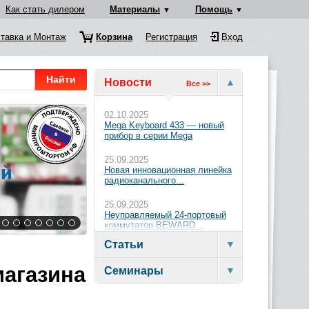
Как стать дилером
Материалы
Помощь
тавка и Монтаж
Корзина
Регистрация
Вход
Найти
Новости
Все >>
02.10.2025
Mega Keyboard 433 — новый
прибор в серии Mega
25.09.2025
Новая инновационная линейка
радиоканального...
25.09.2025
Неуправляемый 24-портовый
коммутатор BEWARD...
Статьи
магазина
Семинары