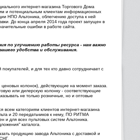
циального интернет-магазина Торгового Дома
ющим и потенциальным клиентам информационных
кции НПО Альтоника, облегчению доступа к ней
авки. До конца апреля 2014 года проект запущен в
начительные ошибки в работе сайта.
ия по улучшению работы ресурса - нам важно
 вашего удобства и обслуживания.
 покупателей, и для тех кто давно сотрудничает с
 ценовых колонок), действующие на момент заказа.
товую или дилерскую колонку - соответствующие
аказывать не только розничные, но и оптовые
я всем категориям клиентов интернет-магазина
льта и 20 передатьчиков к нему, ПО РИТМА
ен и для всех пультовых систем Альтоника.
ложения" каталога.
азать продукцию завода Альтоника с доставкой и
 СНГ.