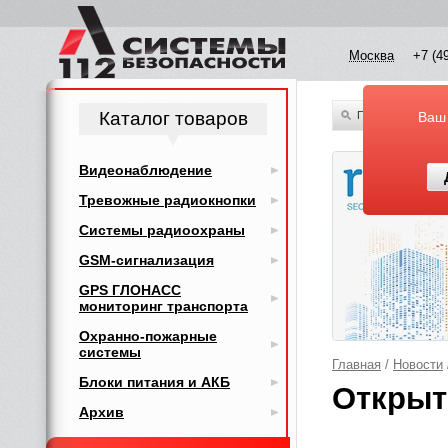
Москва
+7 (4
Каталог товаров
По всему каталог
Ваш
Видеонаблюдение
Тревожные радиокнопки
Системы радиоохраны
GSM-сигнализация
GPS ГЛОНАСС
мониторинг транспорта
Охранно-пожарные
системы
Главная
/
Новости
Блоки питания и АКБ
Открыт
Архив