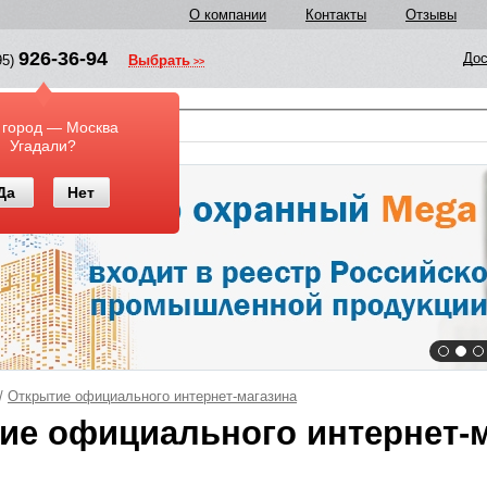
О компании
Контакты
Отзывы
926-36-94
Дос
95)
Выбрать
у
 город — Москва
Угадали?
Да
Нет
/
Открытие официального интернет-магазина
ие официального интернет-