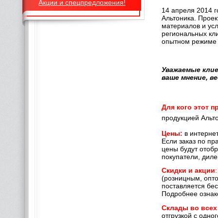
Акции и спецпредложения!
14 апреля 2014 г
Альтоника. Прое
материалов и усл
региональных кли
опытном режиме 
Уважаемые клие
ваше мнение, в
Для кого этот п
продукцией Альто
Цены:
в интернет
Если заказ по пр
цены будут отобр
покупатели, дил
Скидки и акции
:
(розницным, опто
поставляется бес
Подробнее ознако
Склады во всех
отгрузкой с одно