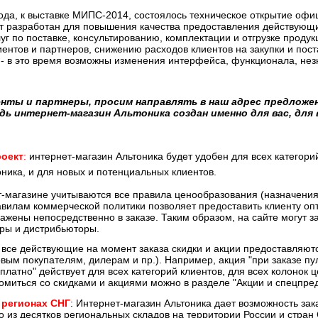
ода, к выставке МИПС-2014, состоялось техническое открытие офи
кт разработан для повышения качества предоставления действу
уг по поставке, консультированию, комплектации и отгрузке проду
ентов и партнеров, снижению расходов клиентов на закупки и пост
- в это время возможны изменения интерфейса, функционала, нез
нты и партнеры, просим направлять в наш адрес предложен
едь интернет-магазин Альтоника создан именно для вас, для
роект
:
интернет-магазин Альтоника будет удобен для всех категорий
ника, и для новых и потенциальных клиентов.
-магазине учитываются все правила ценообразования (назначения
авилам коммерческой политики позволяет предоставить клиенту оп
ажены непосредственно в заказе. Таким образом, на сайте могут з
еры и дистрибьюторы.
все действующие на момент заказа скидки и акции предоставляютс
вым покупателям, дилерам и пр.). Например, акция "при заказе пу
платно" действует для всех категорий клиентов, для всех колонок ц
миться со скидками и акциями можно в разделе "Акции и спецпред
 регионах СНГ
: Интернет-магазин Альтоника дает возможность зак
го из десятков региональных складов на территории России и стран