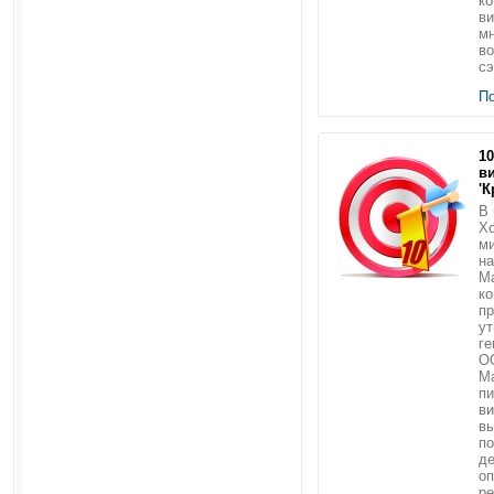
ко
ви
мн
во
сэ
П
1
в
'К
В 
Хо
м
на
Ma
ко
п
у
ге
О
М
пи
ви
вы
по
де
оп
ре