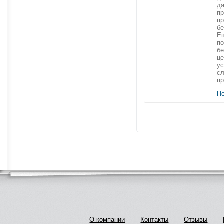
да
пр
п
бе
Ещ
по
б
це
ус
с
пр
П
О компании
Контакты
Отзывы