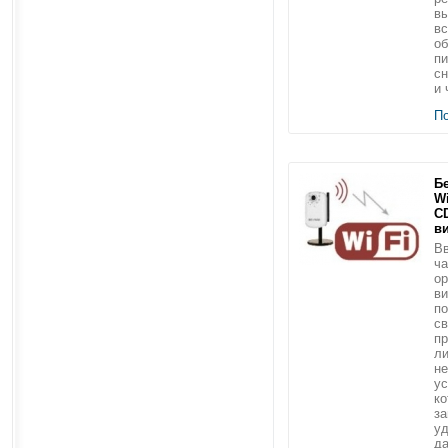
вы
вс
о
пи
сн
и 
П
Б
Wi
C
в
Вв
ча
ор
ви
по
св
пр
ли
не
ус
ко
за
уд
да