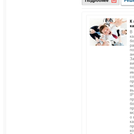
Подробнее
Реш
К
к
В 
ка
б
ра
по
ан
За
в
по
им
со
пр
мо
в
IP
пр
б
пр
мо
о 
ка
пр
ко