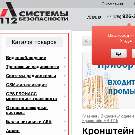
О компании
926-
Москва
+7 (495)
Ваш город —
Угадал
Каталог товаров
По всему каталогу
Да
Видеонаблюдение
Тревожные радиокнопки
Системы радиоохраны
GSM-сигнализация
GPS ГЛОНАСС
мониторинг транспорта
Охранно-пожарные
системы
Главная
/
Видеонаблюдение
Кронштейн MBR115
Блоки питания и АКБ
Кронштейн
Архив