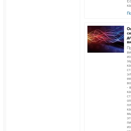
Ес
ка
П
О
с
д
в
Пр
в
из
за
ка
ст
эл
ее
во
- 
ка
ст
о
п
ка
м
эт
пи
из