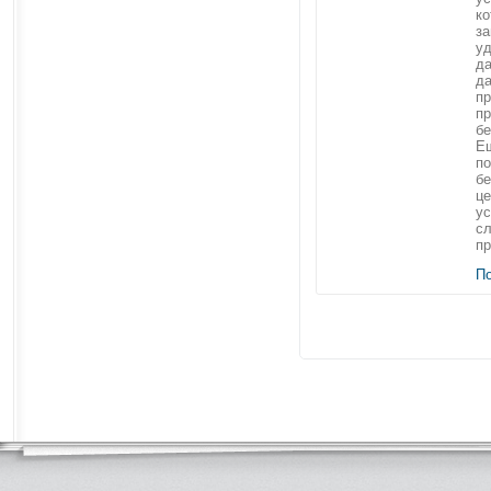
ко
за
уд
да
да
пр
п
бе
Ещ
по
б
це
ус
с
пр
П