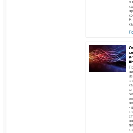
о 
ка
пр
ко
Ес
ка
П
О
с
д
в
Пр
в
из
за
ка
ст
эл
ее
во
- 
ка
ст
о
п
ка