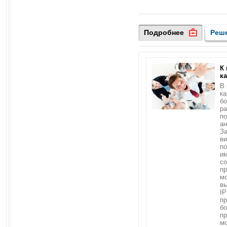
Подробнее
Реш
К
к
В 
ка
б
ра
по
ан
За
в
по
им
со
пр
мо
в
IP
пр
б
пр
мо