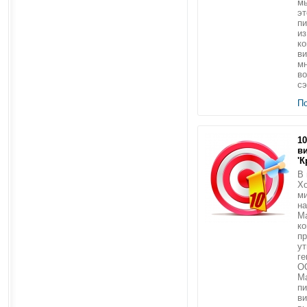
м
эт
пи
из
ко
ви
мн
во
сэ
П
1
в
'К
В 
Хо
м
на
Ma
ко
п
у
ге
О
М
пи
ви