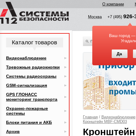
О компании
926-
Москва
+7 (495)
Ваш город —
Угадал
Каталог товаров
По всему каталогу
Да
Видеонаблюдение
Тревожные радиокнопки
Системы радиоохраны
GSM-сигнализация
GPS ГЛОНАСС
мониторинг транспорта
Охранно-пожарные
системы
Главная
/
Видеонаблюдение
Кронштейн MBF-CMD03
Блоки питания и АКБ
Кронштейн
Архив