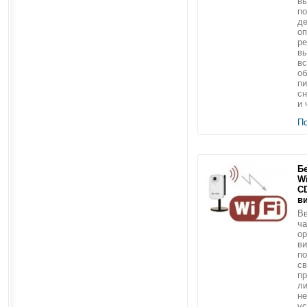
вы
по
де
оп
ре
вы
вс
о
пи
сн
и 
П
Б
Wi
C
в
Вв
ча
ор
ви
по
св
пр
ли
не
ус