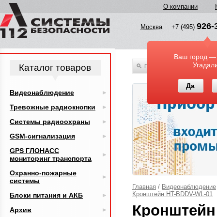
О компании
926-
Москва
+7 (495)
Ваш город —
Угадал
Каталог товаров
По всему каталогу
Да
Видеонаблюдение
Тревожные радиокнопки
Системы радиоохраны
GSM-сигнализация
GPS ГЛОНАСС
мониторинг транспорта
Охранно-пожарные
системы
Главная
/
Видеонаблюдение
Кронштейн HT-BDDV-WL-01
Блоки питания и АКБ
Кронштейн
Архив