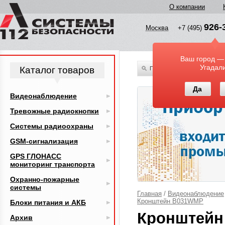
О компании
926-
Москва
+7 (495)
Ваш город —
Угадал
Каталог товаров
По всему каталогу
Да
Видеонаблюдение
Тревожные радиокнопки
Системы радиоохраны
GSM-сигнализация
GPS ГЛОНАСС
мониторинг транспорта
Охранно-пожарные
системы
Главная
/
Видеонаблюдение
Кронштейн B031WMP
Блоки питания и АКБ
Кронштейн
Архив