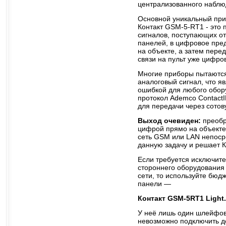
централизованного наблю
Основной уникальный при
Контакт GSM-5-RT1 - это
сигналов, поступающих о
панелей, в цифровое пре
на объекте, а затем пере
связи на пульт уже цифров
Многие приборы пытаются
аналоговый сигнал, что я
ошибкой для любого обору
протокол Ademco Contact
для передачи через сотов
Выход очевиден:
преобр
цифрой прямо на объекте 
сеть GSM или LAN непоср
данную задачу и решает 
Если требуется исключит
стороннего оборудования
сети, то используйте бюд
панели —
Контакт GSM-5RT1 Light.
У неё лишь один шлейфов
невозможно подключить 