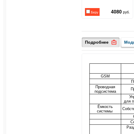
4080
руб.
Беру
Подробнее
Мод
GSM
П
Проводная
П
подсистема
Уп
для 
Ёмкость
Собст
системы
С
Раз