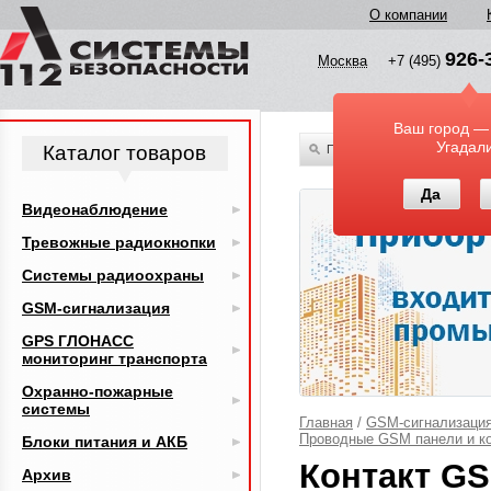
О компании
926-
Москва
+7 (495)
Ваш город —
Угадал
Каталог товаров
По всему каталогу
Да
Видеонаблюдение
Тревожные радиокнопки
Системы радиоохраны
GSM-сигнализация
GPS ГЛОНАСС
мониторинг транспорта
Охранно-пожарные
системы
Главная
/
GSM-сигнализаци
Проводные GSM панели и к
Блоки питания и АКБ
Контакт GS
Архив