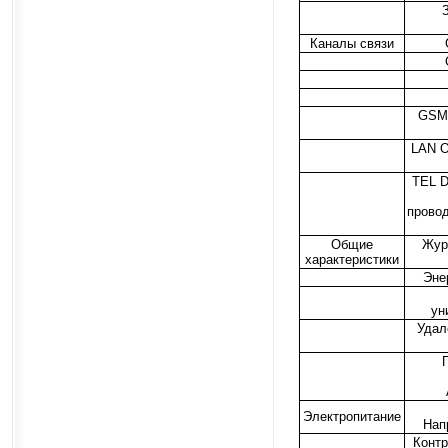
Каналы связи
GSM 
LAN O
TEL 
прово
Общие
Жур
характеристики
Эне
ун
Удал
Электропитание
Нап
Контр