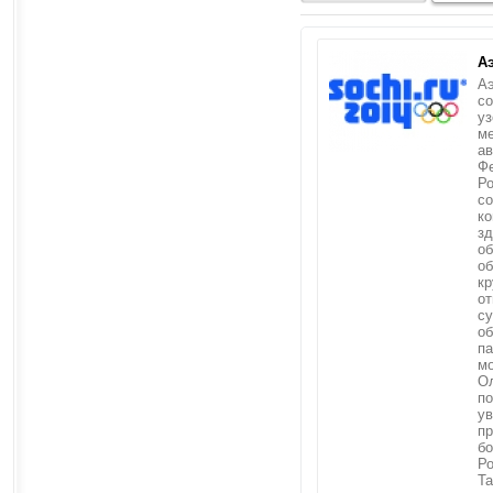
А
Аэ
со
уз
м
а
Ф
Ро
с
ко
зд
об
о
кр
о
су
об
па
м
Ол
по
ув
пр
бо
Ро
Та