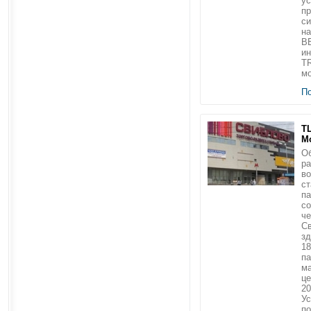
ус
п
с
на
B
ин
T
мо
П
ТЦ
М
Об
ра
во
ст
па
со
че
Св
з
18
па
ма
це
20
Ус
по