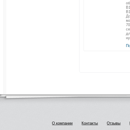
об
B1
B1
До
м
70
се
дл
ну
П
О компании
Контакты
Отзывы