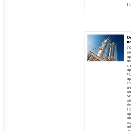
П
О
п
О
р
пр
по
с
пр
го
п
ко
де
св
эк
о
бе
По
ор
ин
ох
об