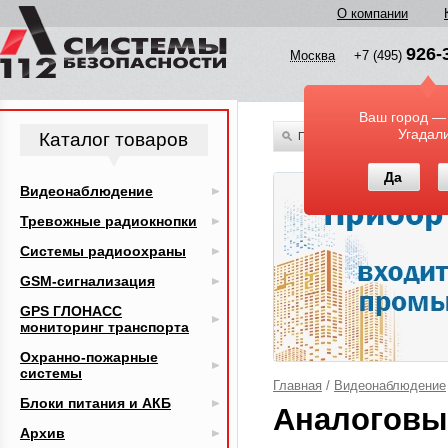
О компании
926-
Москва
+7 (495)
Ваш город —
Угадал
Каталог товаров
По всему каталогу
Да
Видеонаблюдение
Тревожные радиокнопки
Системы радиоохраны
GSM-сигнализация
GPS ГЛОНАСС
мониторинг транспорта
Охранно-пожарные
системы
Главная
/
Видеонаблюдение
Блоки питания и АКБ
Аналоговы
Архив