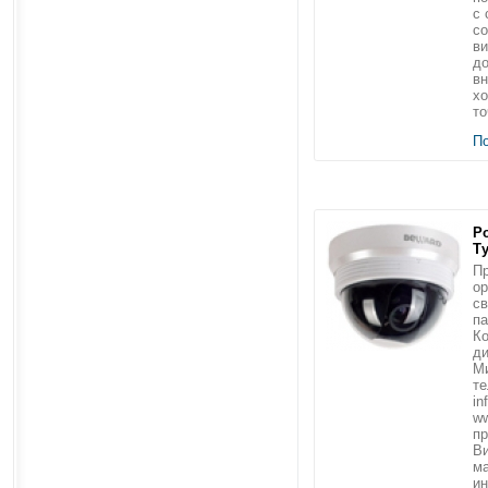
с 
с
ви
д
вн
хо
то
П
Р
Т
Пр
ор
св
п
Ко
ди
Ми
те
in
ww
пр
В
ма
ин