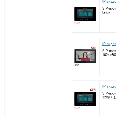
IP вид
SIP-прот
Linux
IP вид
SIP-прот
1024x600
IP вид
SIP-прот
12В(DC),