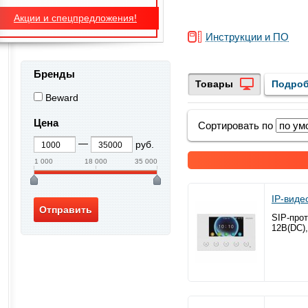
Акции и спецпредложения!
Инструкции и ПО
Бренды
Товары
Подроб
Beward
Цена
Сортировать по
руб.
1 000
18 000
35 000
IP-вид
SIP-прот
12В(DC),