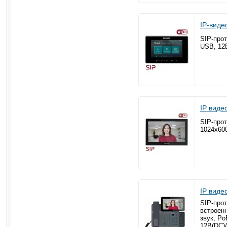
IP-вид
SIP-прот
USB, 12В
IP вид
SIP-прот
1024x600
IP виде
SIP-прот
встроенн
звук, Po
12В(DC)/