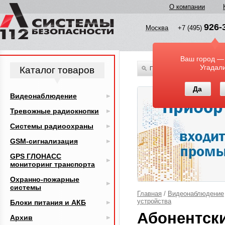
О компании
926-
Москва
+7 (495)
Ваш город —
Угадал
Каталог товаров
По всему каталогу
Да
Видеонаблюдение
Тревожные радиокнопки
Системы радиоохраны
GSM-сигнализация
GPS ГЛОНАСС
мониторинг транспорта
Охранно-пожарные
системы
Главная
/
Видеонаблюдение
устройства
Блоки питания и АКБ
Абонентски
Архив