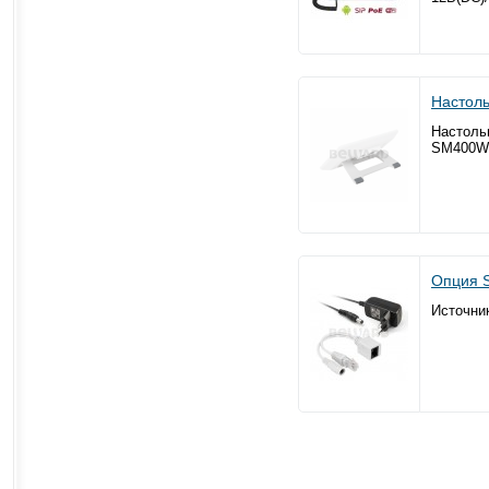
Настол
Настоль
SM400W
Опция 
Источни