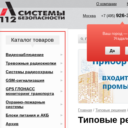
О компании
926-
Москва
+7 (495)
Ваш город —
Угадал
Каталог товаров
По всему каталогу
Да
Видеонаблюдение
Тревожные радиокнопки
Системы радиоохраны
GSM-сигнализация
GPS ГЛОНАСС
мониторинг транспорта
Охранно-пожарные
системы
Главная
/
Типовые решения
Блоки питания и АКБ
Типовые р
Архив